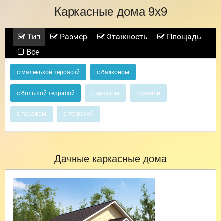
Каркасные дома 9х9
Тип
Размер
Этажность
Площадь
Все
с маленькой террасой
с балконом
с большой террасой
с эркером
с сауной
с гаражом
с террасой
Дачные каркасные дома