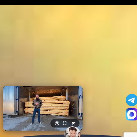
🔇
⛶
✖