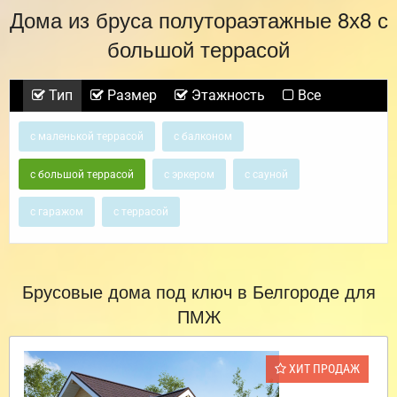
Дома из бруса полутораэтажные 8х8 с
большой террасой
Тип
Размер
Этажность
Все
с маленькой террасой
с балконом
с большой террасой
с эркером
с сауной
с гаражом
с террасой
Брусовые дома под ключ в Белгороде для
ПМЖ
ХИТ ПРОДАЖ