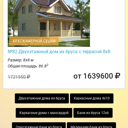
БРУС КАМЕРНОЙ СУШКИ
№82 Двухэтажный дом из бруса с террасой 8х8
Размер: 8х8 м
2
Общая площадь: 86.8
от 1639600
1721550
Двухэтажные дома из бруса
Каркасные дома 4х10
Каркасные дома с мансардой
Бани из бруса 12х6
Одноэтажные бани из бруса
Маленькие бани из бруса