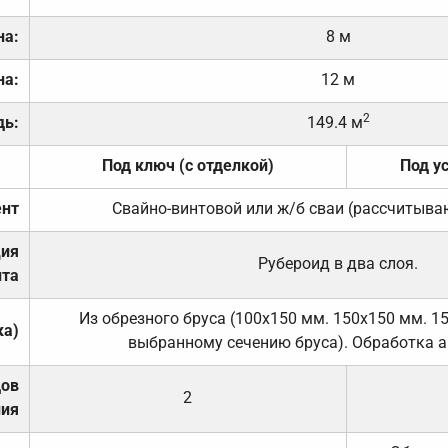
на:
8 м
на:
12 м
2
дь:
149.4 м
Под ключ (с отделкой)
Под у
нт
Свайно-винтовой или ж/б сваи (рассчитыва
ция
Рубероид в два слоя.
та
Из обрезного бруса (100х150 мм. 150х150 мм. 1
ка)
выбранному сечению бруса). Обработка а
дов
2
ния