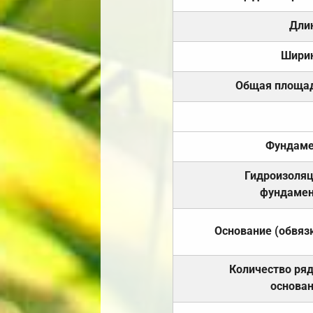
Дли
Шири
Общая площа
Фундаме
Гидроизоля
фундамен
Основание (обвяз
Количество ря
основа