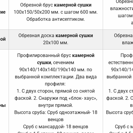
Обрезно
Обрезной брус
камерной сушки
влажности
тие
100х150/50х200 мм. с шагом 600 мм.
шагом
Обработка антисептиком.
Обрезная доска
камерной сушки
Обрезна
вой
20х100 мм.
влаж
Профилированный брус
камерной
Проф
сушки
, сечением
естественн
90х140/140х140/190х140 мм. по
90х140/1
выбранной комплектации. Два вида
выбранной 
профиля:
1. С двух сторон, прямой со снятой
1. С двух 
фаской. 2. Снаружи под «блок- хаус»,
фаской. 2. 
ены
внутри прямой.
в
Высота сруба: Сруб одноэтажный- 18
Высота сруб
венцов
Сруб с мансардой- 18 венцов
Сруб с 