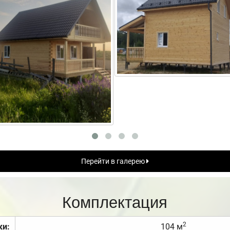
Перейти в галерею
Комплектация
2
ки:
104 м