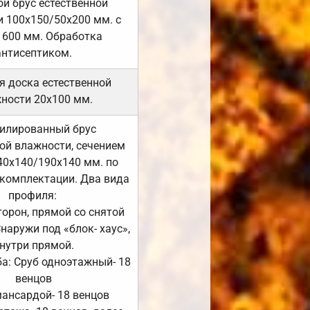
й брус естественной
 100х150/50х200 мм. с
 600 мм. Обработка
антисептиком.
я доска естественной
ности 20х100 мм.
илированный брус
ой влажности, сечением
40х140/190х140 мм. по
комплектации. Два вида
профиля:
сторон, прямой со снятой
Снаружи под «блок- хаус»,
нутри прямой.
а: Сруб одноэтажный- 18
венцов
мансардой- 18 венцов