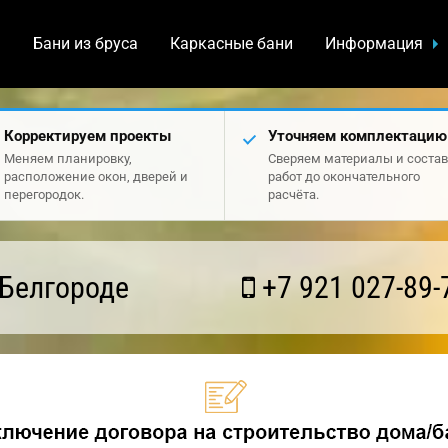
а
Бани из бруса
Каркасные бани
Информация
Корректируем проекты
Уточняем комплектацию
Меняем планировку,
Сверяем материалы и состав
расположение окон, дверей и
работ до окончательного
перегородок.
расчёта.
 Белгороде
+7 921 027-89-