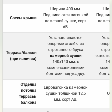
Ширина 400 мм.
Шир
Подшиваются вагонкой
Подшива
Свесы крыши
камерной сушки, сорт
камерн
АВ.
Устанавливаются
Уста
опорные столбы из
опорн
строганного бруса
строг
Терраса/балкон
камерной сушки
естеств
(при наличии)
140х140 мм. с
140
компенсационными
компе
болтами под усадку.
болтам
Отделка
Евровагонка камерной
потолка
сушки толщиной 12,5
От
террасы/
мм. сорт АВ.
балкона