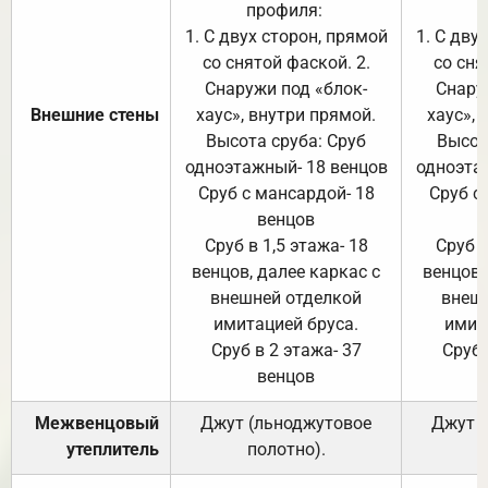
профиля:
п
1. С двух сторон, прямой
1. С дву
со снятой фаской. 2.
со сня
Снаружи под «блок-
Снару
Внешние стены
хаус», внутри прямой.
хаус», 
Высота сруба: Сруб
Высот
одноэтажный- 18 венцов
одноэта
Сруб с мансардой- 18
Сруб с
венцов
Сруб в 1,5 этажа- 18
Сруб в
венцов, далее каркас с
венцов,
внешней отделкой
внеш
имитацией бруса.
имит
Сруб в 2 этажа- 37
Сруб 
венцов
Межвенцовый
Джут (льноджутовое
Джут 
утеплитель
полотно).
п