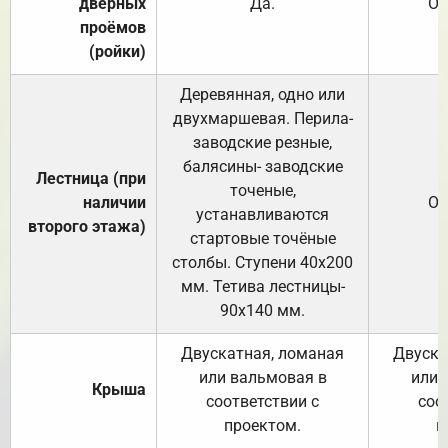
дверных
Да.
От
проёмов
(ройки)
Деревянная, одно или
двухмаршевая. Перила-
заводские резные,
балясины- заводские
Лестница (при
точеные,
наличии
От
устанавливаются
второго этажа)
стартовые точёные
столбы. Ступени 40х200
мм. Тетива лестницы-
90х140 мм.
Двускатная, ломаная
Двуска
или вальмовая в
или 
Крыша
соответствии с
соо
проектом.
п