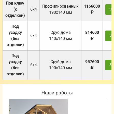
Под ключ
Профилированный
1166600
(с
6х4
За
190х140 мм
отделкой)
Под
усадку
Cруб дома
814600
6х4
За
(без
140х140 мм
отделки)
Под
усадку
Cруб дома
957600
6х4
За
(без
190х140 мм
отделки)
Наши работы