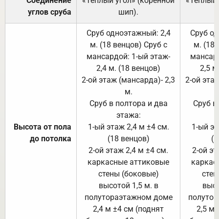
Соединение
«Тёплый угол» (коренной
«Тёплый 
углов сруба
шип).
Сруб одноэтажный: 2,4
Сруб од
м. (18 венцов) Сруб с
м. (18
мансардой: 1-ый этаж-
мансард
2,4 м. (18 венцов)
2,5 м
2-ой этаж (мансарда)- 2,3
2-ой этаж
м.
Сруб в полтора и два
Сруб в
этажа:
Высота от пола
1-ый этаж 2,4 м ±4 см.
1-ый эт
до потолка
(18 венцов)
(1
2-ой этаж 2,4 м ±4 см.
2-ой эт
каркасные аттиковые
каркас
стены (боковые)
стен
высотой 1,5 м. в
высо
полутораэтажном доме
полутор
2,4 м ±4 см (поднят
2,5 м 