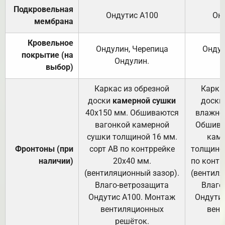
Подкровельная
Ондутис А100
Он
мембрана
Кровельное
Ондулин, Черепица
Ондул
покрытие (на
Ондулин.
выбор)
Каркас из обрезной
Карка
доски
камерной сушки
доски
40х150 мм. Обшиваются
влажно
вагонкой камерной
Обшива
сушки толщиной 16 мм.
каме
Фронтоны (при
сорт АВ по контррейке
толщиной
наличии)
20х40 мм.
по контр
(вентиляционный зазор).
(вентиля
Влаго-ветрозащита
Влаго
Ондутис А100. Монтаж
Ондути
вентиляционных
вент
решёток.