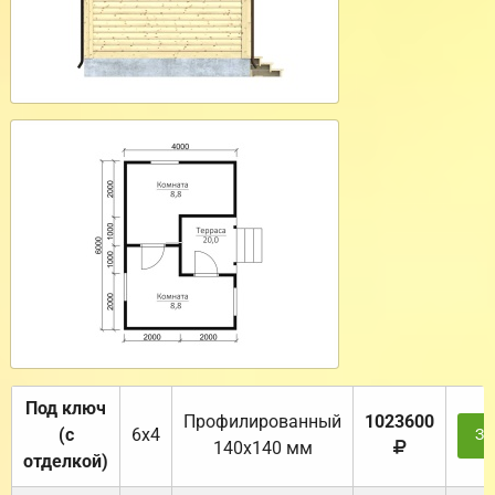
Под ключ
Профилированный
1023600
(с
6х4
За
140х140 мм
отделкой)