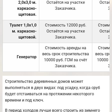
2,0х3,0 м.
Остаётся на участке
Остаёт
каркасно-
Заказчика.
З
щитовая.
Туалет 1,0х1,0
Стоимость 12000 руб.
Стоимо
м. каркасно-
Остаётся на участке
Остаёт
щитовой.
Заказчика.
З
Стоимость аренды на
Стоимо
весь срок строительства
весь сро
Генератор
10000 руб. ГСМ за счёт
10000 р
Заказчика.
З
Строительство деревянных домов может
выполняться в двух видах: под усадку, когда сруб
будет отстаиваться на протяжении некоторого
времени и под ключ.
В период холодов лучше всего строить из зимнего