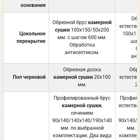
основания
Обр
Обрезной брус
камерной
естеств
сушки
100х150/50х200
Цокольное
100х15
мм. с шагом 600 мм.
перекрытие
шаг
Обработка
О
антисептиком.
ант
Обрезная доска
Обр
Пол черновой
камерной сушки
20х100
естеств
мм.
2
Профилированный брус
Профили
камерной сушки
,
естестве
сечением
с
90х140/140х140/190х140
90х140/
мм. по выбранной
мм. 
комплектации. Два вида
комплек