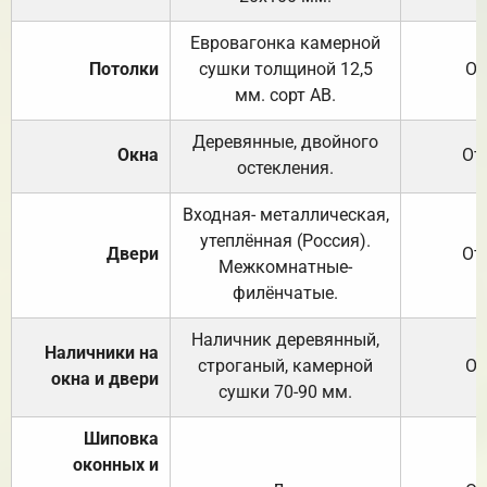
Евровагонка камерной
Потолки
сушки толщиной 12,5
От
мм. сорт АВ.
Деревянные, двойного
Окна
От
остекления.
Входная- металлическая,
утеплённая (Россия).
Двери
От
Межкомнатные-
филёнчатые.
Наличник деревянный,
Наличники на
строганый, камерной
От
окна и двери
сушки 70-90 мм.
Шиповка
оконных и