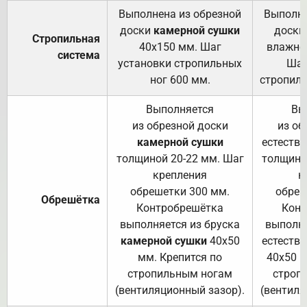
Выполнена из обрезной
Выполне
доски
камерной сушки
доски
Стропильная
40х150 мм. Шаг
влажно
система
установки стропильных
Шаг
ног 600 мм.
стропиль
Выполняется
Вы
из обрезной доски
из об
камерной сушки
естеств
толщиной 20-22 мм. Шаг
толщино
крепления
к
обрешетки 300 мм.
обреш
Обрешётка
Контробрешётка
Конт
выполняется из бруска
выполня
камерной сушки
40х50
естеств
мм. Крепится по
40х50 м
стропильным ногам
строп
(вентиляционный зазор).
(вентиля