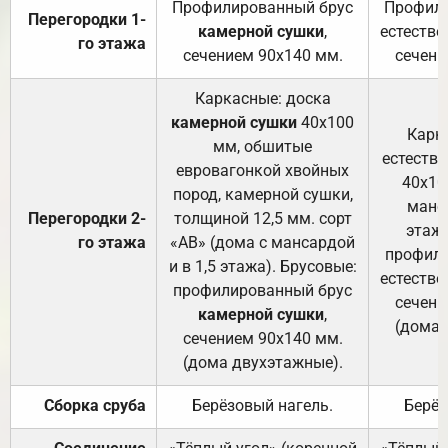
Профилированный брус
Профили
Перегородки 1-
камерной сушки
,
естестве
го этажа
сечением 90х140 мм.
сечени
Каркасные: доска
камерной сушки
40х100
Карк
мм, обшитые
естеств
евровагонкой хвойных
40х10
пород, камерной сушки,
манса
Перегородки 2-
толщиной 12,5 мм. сорт
этажа
го этажа
«АВ» (дома с мансардой
профили
и в 1,5 этажа). Брусовые:
естестве
профилированный брус
сечени
камерной сушки
,
(дома 
сечением 90х140 мм.
(дома двухэтажные).
Сборка сруба
Берёзовый нагель.
Берёз