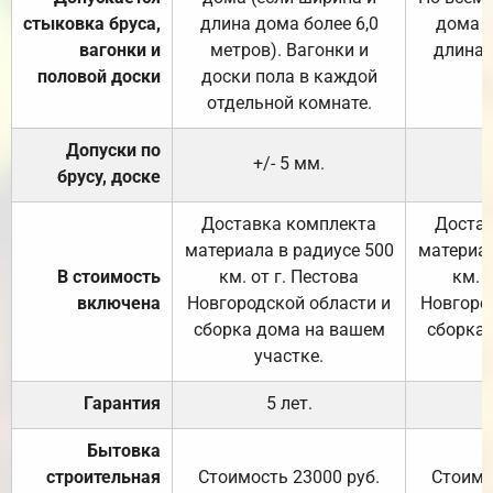
стыковка бруса,
длина дома более 6,0
дома (
вагонки и
метров). Вагонки и
длина 
половой доски
доски пола в каждой
отдельной комнате.
Допуски по
+/- 5 мм.
брусу, доске
Доставка комплекта
Достав
материала в радиусе 500
материал
В стоимость
км. от г. Пестова
км. 
включена
Новгородской области и
Новгоро
сборка дома на вашем
сборка
участке.
Гарантия
5 лет.
Бытовка
строительная
Стоимость 23000 руб.
Стоимо