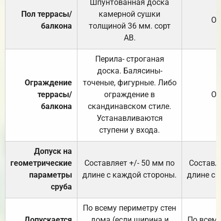
Шпунтованная доска
Пол террасы/
камерной сушки
От
балкона
толщиной 36 мм. сорт
АВ.
Перила- строганая
доска. Балясины-
Ограждение
точеные, фигурные. Либо
террасы/
ограждение в
От
балкона
скандинавском стиле.
Устанавливаются
ступени у входа.
Допуск на
геометрические
Составляет +/- 50 мм по
Составля
параметры
длине с каждой стороны.
длине с 
сруба
По всему периметру стен
Допускается
дома (если ширина и
По всему