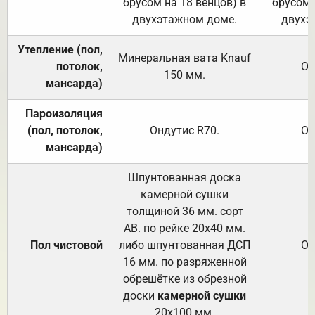
брусом на 18 венцов) в
брусом 
двухэтажном доме.
двухэ
Утепление (пол,
Минеральная вата
Knauf
потолок,
От
150
мм.
мансарда)
Пароизоляция
(пол, потолок,
Ондутис
R70
.
От
мансарда)
Шпунтованная доска
камерной сушки
толщиной 36 мм. сорт
АВ. по рейке 20х40 мм.
Пол чистовой
либо шпунтованная ДСП
От
16 мм. по разряженной
обрешётке из обрезной
доски
камерной сушки
20х100 мм.