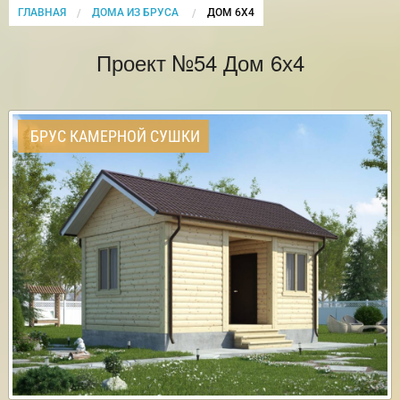
ГЛАВНАЯ
ДОМА ИЗ БРУСА
CURRENT:
ДОМ 6Х4
Проект №54 Дом 6х4
БРУС КАМЕРНОЙ СУШКИ