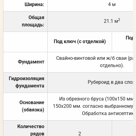
Ширина:
4 м
Общая
2
21.1 м
площадь:
Под 
Под ключ (с отделкой)
Свайно-винтовой или ж/б сваи (р
Фундамент
отдельно).
Гидроизоляция
Рубероид в два слоя
фундамента
Из обрезного бруса (100х150 мм.
Основание
150х200 мм. согласно выбранному с
(обвязка)
Обработка антисептик
Количество
рядов
2