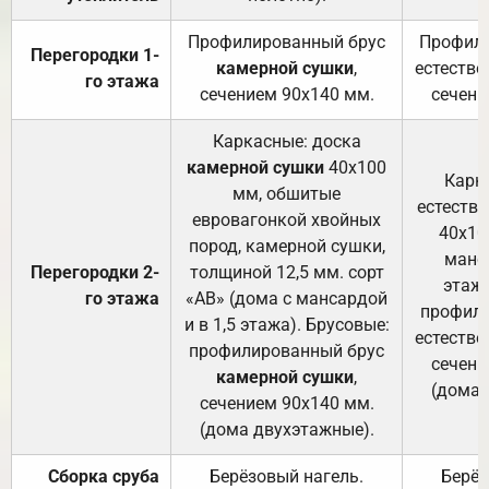
Профилированный брус
Профили
Перегородки 1-
камерной сушки
,
естестве
го этажа
сечением 90х140 мм.
сечени
Каркасные: доска
камерной сушки
40х100
Карк
мм, обшитые
естеств
евровагонкой хвойных
40х10
пород, камерной сушки,
манса
Перегородки 2-
толщиной 12,5 мм. сорт
этажа
го этажа
«АВ» (дома с мансардой
профили
и в 1,5 этажа). Брусовые:
естестве
профилированный брус
сечени
камерной сушки
,
(дома 
сечением 90х140 мм.
(дома двухэтажные).
Сборка сруба
Берёзовый нагель.
Берёз