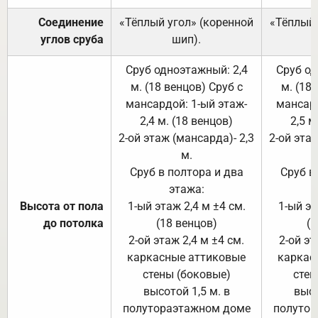
Соединение
«Тёплый угол» (коренной
«Тёплый 
углов сруба
шип).
Сруб одноэтажный: 2,4
Сруб од
м. (18 венцов) Сруб с
м. (18
мансардой: 1-ый этаж-
мансард
2,4 м. (18 венцов)
2,5 м
2-ой этаж (мансарда)- 2,3
2-ой этаж
м.
Сруб в полтора и два
Сруб в
этажа:
Высота от пола
1-ый этаж 2,4 м ±4 см.
1-ый эт
до потолка
(18 венцов)
(1
2-ой этаж 2,4 м ±4 см.
2-ой эт
каркасные аттиковые
каркас
стены (боковые)
стен
высотой 1,5 м. в
высо
полутораэтажном доме
полутор