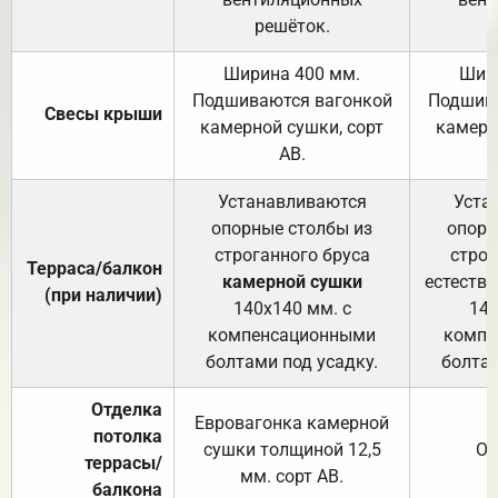
решёток.
Ширина 400 мм.
Шир
Подшиваются вагонкой
Подшива
Свесы крыши
камерной сушки, сорт
камерн
АВ.
Устанавливаются
Уста
опорные столбы из
опорн
строганного бруса
строг
Терраса/балкон
камерной сушки
естеств
(при наличии)
140х140 мм. с
140
компенсационными
компе
болтами под усадку.
болтам
Отделка
Евровагонка камерной
потолка
сушки толщиной 12,5
От
террасы/
мм. сорт АВ.
балкона