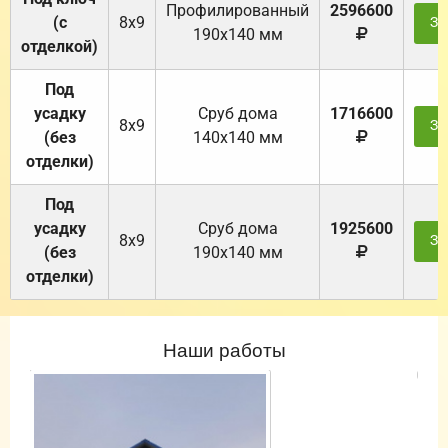
Профилированный
2596600
(с
8х9
За
190х140 мм
отделкой)
Под
усадку
Cруб дома
1716600
8х9
За
(без
140х140 мм
отделки)
Под
усадку
Cруб дома
1925600
8х9
За
(без
190х140 мм
отделки)
Наши работы