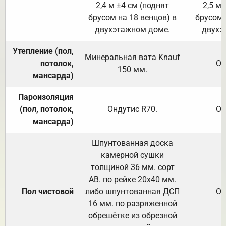
2,4 м ±4 см (поднят
2,5 м 
брусом на 18 венцов) в
брусом 
двухэтажном доме.
двухэ
Утепление (пол,
Минеральная вата
Knauf
потолок,
От
150
мм.
мансарда)
Пароизоляция
(пол, потолок,
Ондутис
R70
.
От
мансарда)
Шпунтованная доска
камерной сушки
толщиной 36 мм. сорт
АВ. по рейке 20х40 мм.
Пол чистовой
либо шпунтованная ДСП
От
16 мм. по разряженной
обрешётке из обрезной