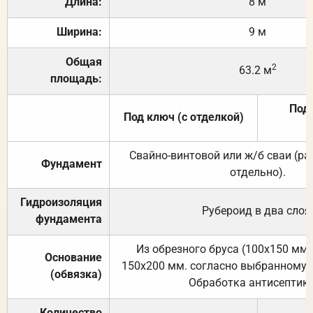
Длина:
8 м
Ширина:
9 м
Общая
2
63.2 м
площадь:
Под 
Под ключ (с отделкой)
Свайно-винтовой или ж/б сваи (р
Фундамент
отдельно).
Гидроизоляция
Рубероид в два слоя
фундамента
Из обрезного бруса (100х150 мм.
Основание
150х200 мм. согласно выбранному с
(обвязка)
Обработка антисептик
Количество