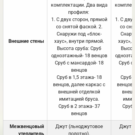
комплектации. Два вида
комплек
профиля:
п
1. С двух сторон, прямой
1. С дву
со снятой фаской. 2.
со сня
Снаружи под «блок-
Снару
Внешние стены
хаус», внутри прямой.
хаус», 
Высота сруба: Сруб
Высот
одноэтажный- 18 венцов
одноэта
Сруб с мансардой- 18
Сруб с
венцов
Сруб в 1,5 этажа- 18
Сруб в
венцов, далее каркас с
венцов,
внешней отделкой
внеш
имитацией бруса.
имит
Сруб в 2 этажа- 37
Сруб 
венцов
Межвенцовый
Джут (льноджутовое
Джут 
утеплитель
полотно).
п