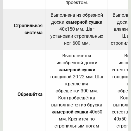
проектом.
п
Выполнена из обрезной
Выполне
доски
камерной сушки
доски
Стропильная
40х150 мм. Шаг
влажно
система
установки стропильных
Шаг
ног 600 мм.
стропиль
Выполняется
Вы
из обрезной доски
из об
камерной сушки
естеств
толщиной 20-22 мм. Шаг
толщино
крепления
к
обрешетки 300 мм.
обреш
Обрешётка
Контробрешётка
Конт
выполняется из бруска
выполня
камерной сушки
40х50
естеств
мм. Крепится по
40х50 м
стропильным ногам
строп