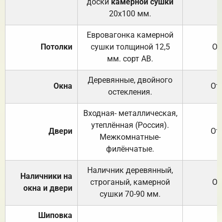
доски
камерной сушки
20х100 мм.
Евровагонка камерной
Потолки
сушки толщиной 12,5
От
мм. сорт АВ.
Деревянные, двойного
Окна
От
остекления.
Входная- металлическая,
утеплённая (Россия).
Двери
От
Межкомнатные-
филёнчатые.
Наличник деревянный,
Наличники на
строганый, камерной
От
окна и двери
сушки 70-90 мм.
Шиповка