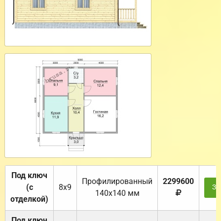
Под ключ
Профилированный
2299600
(с
8х9
За
140х140 мм
отделкой)
Под ключ