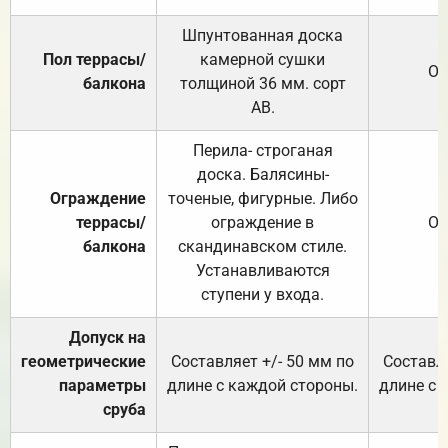
Шпунтованная доска
Пол террасы/
камерной сушки
От
балкона
толщиной 36 мм. сорт
АВ.
Перила- строганая
доска. Балясины-
Ограждение
точеные, фигурные. Либо
террасы/
ограждение в
От
балкона
скандинавском стиле.
Устанавливаются
ступени у входа.
Допуск на
геометрические
Составляет +/- 50 мм по
Составля
параметры
длине с каждой стороны.
длине с 
сруба