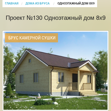
ГЛАВНАЯ
ДОМА ИЗ БРУСА
CURRENT:
ОДНОЭТАЖНЫЙ ДОМ 8Х9
Проект №130 Одноэтажный дом 8х9
БРУС КАМЕРНОЙ СУШКИ