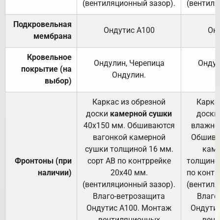
(вентиляционный зазор).
(вентиля
Подкровельная
Ондутис А100
Он
мембрана
Кровельное
Ондулин, Черепица
Ондул
покрытие (на
Ондулин.
выбор)
Каркас из обрезной
Карка
доски
камерной сушки
доски
40х150 мм. Обшиваются
влажно
вагонкой камерной
Обшива
сушки толщиной 16 мм.
каме
Фронтоны (при
сорт АВ по контррейке
толщиной
наличии)
20х40 мм.
по контр
(вентиляционный зазор).
(вентиля
Влаго-ветрозащита
Влаго
Ондутис А100. Монтаж
Ондути
вентиляционных
вент