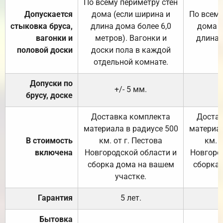
По всему периметру стен
Допускается
дома (если ширина и
По всему
стыковка бруса,
длина дома более 6,0
дома (
вагонки и
метров). Вагонки и
длина 
половой доски
доски пола в каждой
отдельной комнате.
Допуски по
+/- 5 мм.
брусу, доске
Доставка комплекта
Достав
материала в радиусе 500
материал
В стоимость
км. от г. Пестова
км. 
включена
Новгородской области и
Новгоро
сборка дома на вашем
сборка
участке.
Гарантия
5 лет.
Бытовка