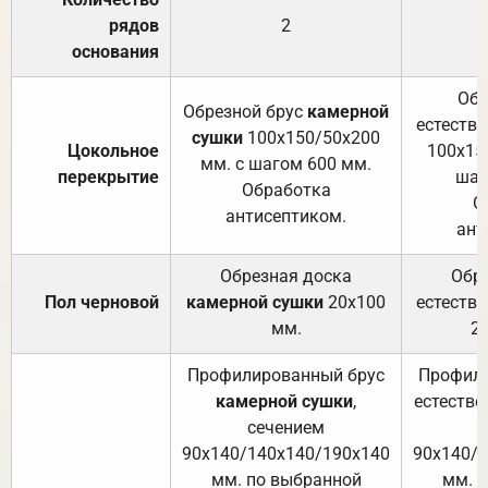
рядов
2
основания
Обр
Обрезной брус
камерной
естеств
сушки
100х150/50х200
Цокольное
100х15
мм. с шагом 600 мм.
перекрытие
шаг
Обработка
О
антисептиком.
ант
Обрезная доска
Обр
Пол черновой
камерной сушки
20х100
естеств
мм.
2
Профилированный брус
Профили
камерной сушки
,
естестве
сечением
с
90х140/140х140/190х140
90х140/
мм. по выбранной
мм. 