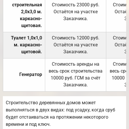
строительная
Стоимость 23000 руб.
Стоимо
2,0х3,0 м.
Остаётся на участке
Остаёт
каркасно-
Заказчика.
З
щитовая.
Туалет 1,0х1,0
Стоимость 12000 руб.
Стоимо
м. каркасно-
Остаётся на участке
Остаёт
щитовой.
Заказчика.
З
Стоимость аренды на
Стоимо
весь срок строительства
весь сро
Генератор
10000 руб. ГСМ за счёт
10000 р
Заказчика.
З
Строительство деревянных домов может
выполняться в двух видах: под усадку, когда сруб
будет отстаиваться на протяжении некоторого
времени и под ключ.