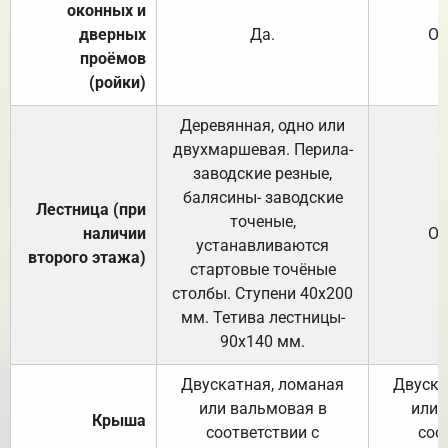
оконных и
дверных
Да.
От
проёмов
(ройки)
Деревянная, одно или
двухмаршевая. Перила-
заводские резные,
балясины- заводские
Лестница (при
точеные,
наличии
От
устанавливаются
второго этажа)
стартовые точёные
столбы. Ступени 40х200
мм. Тетива лестницы-
90х140 мм.
Двускатная, ломаная
Двуска
или вальмовая в
или 
Крыша
соответствии с
соо