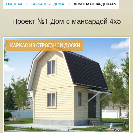
ГЛАВНАЯ
КАРКАСНЫЕ ДОМА
CURRENT:
ДОМ С МАНСАРДОЙ 4Х5
Проект №1 Дом с мансардой 4х5
КАРКАС ИЗ СТРОГАНОЙ ДОСКИ