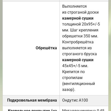
Выполняется
из строганой доски
камерной сушки
толщиной 20х95+/-5
мм. Шаг крепления
обрешетки 350 мм.
Контробрешётка
Обрешётка
выполняется из
строганого бруска
камерной сушки
45х45+/-5 мм.
Крепится по
стропилам
(вентиляционный
зазор).
Подкровельная мембрана
Ондутис А100
Кровельное покрытие (на
Металлочерепица 0,45