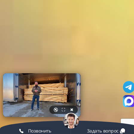
🔇
⛶
✖
Позвонить
Задать вопрос