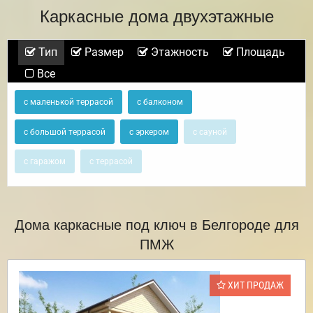
Каркасные дома двухэтажные
Тип
Размер
Этажность
Площадь
Все
с маленькой террасой
с балконом
с большой террасой
с эркером
с сауной
с гаражом
с террасой
Дома каркасные под ключ в Белгороде для
ПМЖ
ХИТ ПРОДАЖ