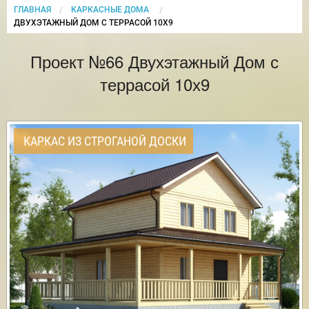
ГЛАВНАЯ
КАРКАСНЫЕ ДОМА
CURRENT:
ДВУХЭТАЖНЫЙ ДОМ С ТЕРРАСОЙ 10Х9
Проект №66 Двухэтажный Дом с
террасой 10х9
КАРКАС ИЗ СТРОГАНОЙ ДОСКИ