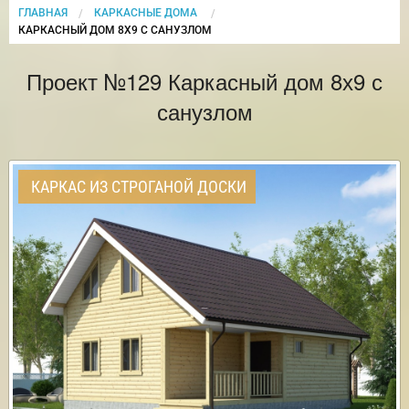
ГЛАВНАЯ
КАРКАСНЫЕ ДОМА
CURRENT:
КАРКАСНЫЙ ДОМ 8Х9 С САНУЗЛОМ
Проект №129 Каркасный дом 8х9 с
санузлом
КАРКАС ИЗ СТРОГАНОЙ ДОСКИ