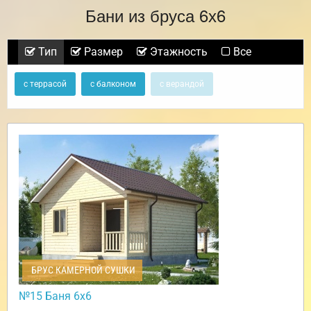
Бани из бруса 6х6
Тип
Размер
Этажность
Все
с террасой
с балконом
с верандой
БРУС КАМЕРНОЙ СУШКИ
№15 Баня 6х6