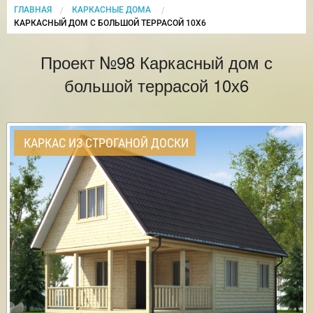
ГЛАВНАЯ
КАРКАСНЫЕ ДОМА
CURRENT:
КАРКАСНЫЙ ДОМ С БОЛЬШОЙ ТЕРРАСОЙ 10Х6
Проект №98 Каркасный дом с
большой террасой 10х6
КАРКАС ИЗ СТРОГАНОЙ ДОСКИ