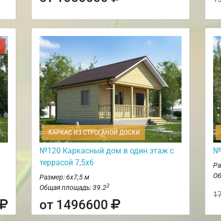
Ж
КАРКАС ИЗ СТРОГАНОЙ ДОСКИ
№120 Каркасный дом в один этаж с
№
террасой 7,5х6
Ра
Об
Размер: 6х7,5 м
2
Общая площадь: 39.2
1
от 1496600