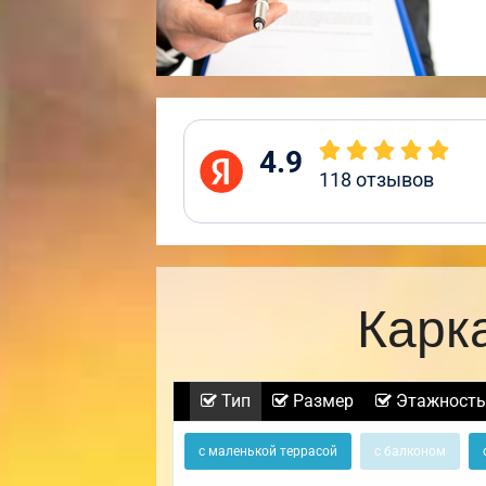
4.9
118
отзывов
Карк
Тип
Размер
Этажность
с маленькой террасой
с балконом