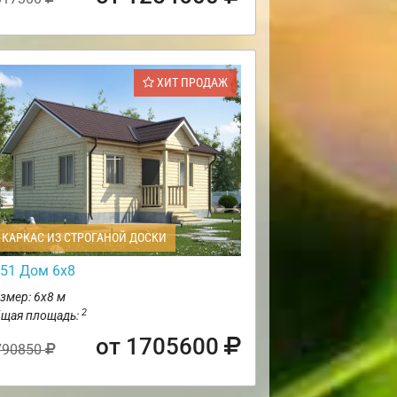
ХИТ ПРОДАЖ
КАРКАС ИЗ СТРОГАНОЙ ДОСКИ
51 Дом 6х8
змер: 6х8 м
2
щая площадь:
от 1705600
790850