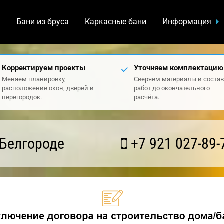
а
Бани из бруса
Каркасные бани
Информация
Корректируем проекты
Уточняем комплектацию
Меняем планировку,
Сверяем материалы и состав
расположение окон, дверей и
работ до окончательного
перегородок.
расчёта.
 Белгороде
+7 921 027-89-