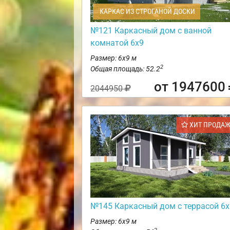
КАРКАС ИЗ СТРОГАНОЙ ДОСКИ
№121 Каркасный дом с ванной
комнатой 6х9
Размер: 6х9 м
2
Общая площадь: 52.2
от 1947600
2044950
ХИТ ПРОДА
№145 Каркасный дом с террасой 6х
Размер: 6х9 м