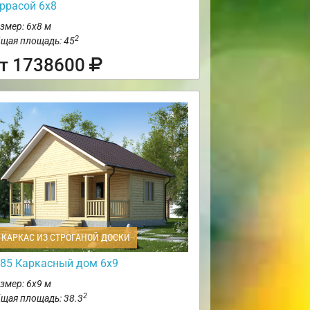
еррасой 6х8
змер: 6х8 м
2
щая площадь: 45
т 1738600
КАРКАС ИЗ СТРОГАНОЙ ДОСКИ
85 Каркасный дом 6х9
змер: 6х9 м
2
щая площадь: 38.3