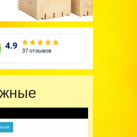
4.9
37
отзывов
ажные
расой