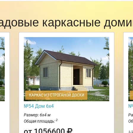
адовые каркасные доми
КАРКАС ИЗ СТРОГАНОЙ ДОСКИ
№54 Дом 6х4
№
Размер: 6х4 м
Ра
2
Общая площадь:
Об
от 1056600
1