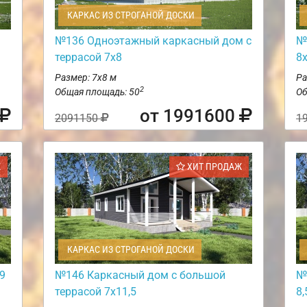
КАРКАС ИЗ СТРОГАНОЙ ДОСКИ
№136 Одноэтажный каркасный дом с
№
террасой 7х8
8
Размер: 7х8 м
Ра
2
Общая площадь: 50
Об
от 1991600
2091150
1
Ж
ХИТ ПРОДАЖ
КАРКАС ИЗ СТРОГАНОЙ ДОСКИ
9
№146 Каркасный дом с большой
№
террасой 7х11,5
8,