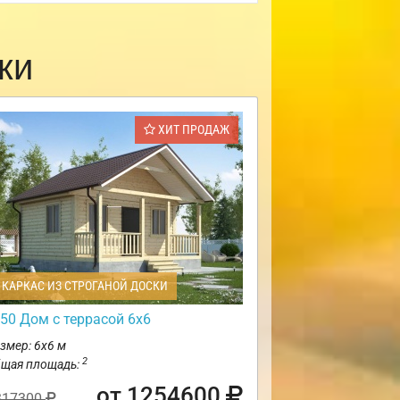
ки
ХИТ ПРОДАЖ
КАРКАС ИЗ СТРОГАНОЙ ДОСКИ
50 Дом с террасой 6х6
змер: 6х6 м
2
щая площадь:
от 1254600
317300