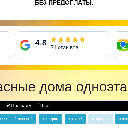
4.8
71
отзывов
асные дома одноэт
Площадь
Все
с большой террасой
с эркером
с сауной
с гаражом
с тер