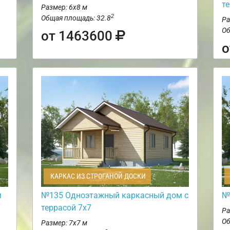
т
Размер: 6х8 м
2
Общая площадь: 32.8
Ра
Об
от 1463600
о
КАРКАС ИЗ СТРОГАНОЙ ДОСКИ
м
№135 Одноэтажный каркасный дом с
№
террасой 7х7
Ра
Об
Размер: 7х7 м