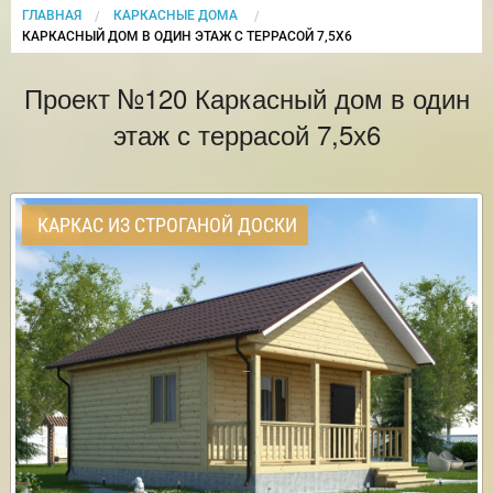
ГЛАВНАЯ
КАРКАСНЫЕ ДОМА
CURRENT:
КАРКАСНЫЙ ДОМ В ОДИН ЭТАЖ С ТЕРРАСОЙ 7,5Х6
Проект №120 Каркасный дом в один
этаж с террасой 7,5х6
КАРКАС ИЗ СТРОГАНОЙ ДОСКИ