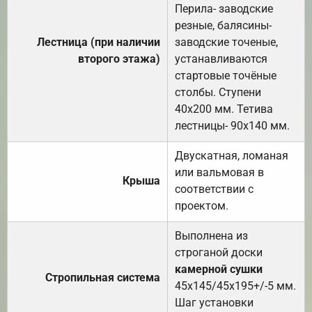
Перила- заводские
резные, балясины-
Лестница (при наличии
заводские точеные,
второго этажа)
устанавливаются
стартовые точёные
столбы. Ступени
40х200 мм. Тетива
лестницы- 90х140 мм.
Двускатная, ломаная
или вальмовая в
Крыша
соответствии с
проектом.
Выполнена из
строганой доски
камерной сушки
Стропильная система
45х145/45х195+/-5 мм.
Шаг установки