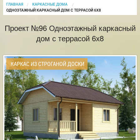
ГЛАВНАЯ
КАРКАСНЫЕ ДОМА
CURRENT:
ОДНОЭТАЖНЫЙ КАРКАСНЫЙ ДОМ С ТЕРРАСОЙ 6Х8
Проект №96 Одноэтажный каркасный
дом с террасой 6х8
КАРКАС ИЗ СТРОГАНОЙ ДОСКИ