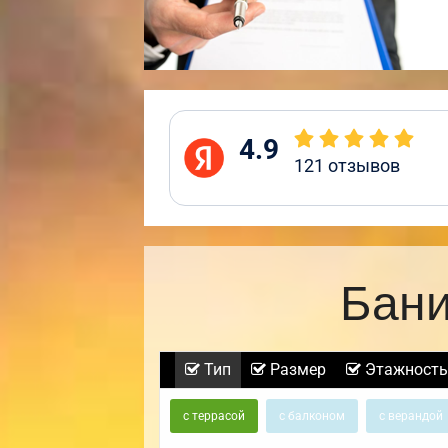
4.9
121
отзывов
Бани
Тип
Размер
Этажность
с террасой
с балконом
с верандой