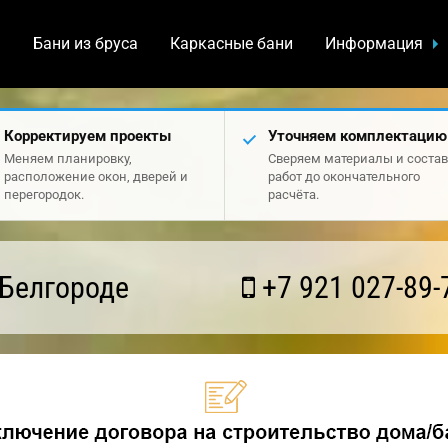
а
Бани из бруса
Каркасные бани
Информация
Корректируем проекты
Уточняем комплектацию
Меняем планировку,
Сверяем материалы и состав
расположение окон, дверей и
работ до окончательного
перегородок.
расчёта.
 Белгороде
+7 921 027-89-