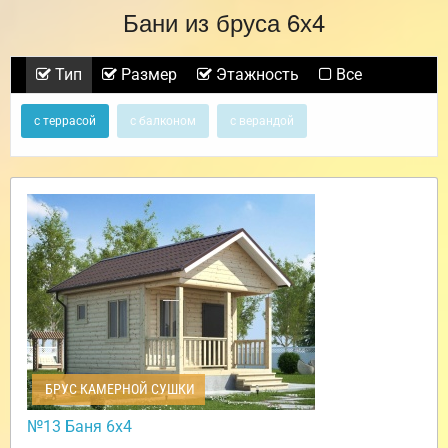
Бани из бруса 6х4
Тип
Размер
Этажность
Все
с террасой
с балконом
с верандой
БРУС КАМЕРНОЙ СУШКИ
№13 Баня 6х4