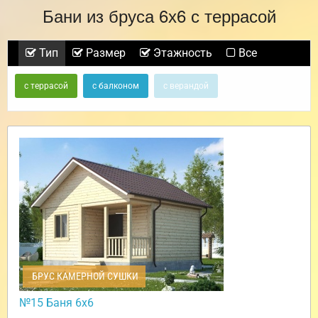
Бани из бруса 6х6 с террасой
Тип
Размер
Этажность
Все
с террасой
с балконом
с верандой
БРУС КАМЕРНОЙ СУШКИ
№15 Баня 6х6