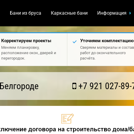
а
Бани из бруса
Каркасные бани
Информация
Корректируем проекты
Уточняем комплектацию
Меняем планировку,
Сверяем материалы и состав
расположение окон, дверей и
работ до окончательного
перегородок.
расчёта.
 Белгороде
+7 921 027-89-