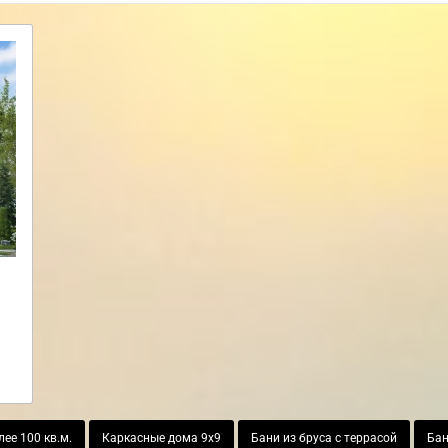
ее 100 кв.м.
Каркасные дома 9х9
Бани из бруса с террасой
Бан