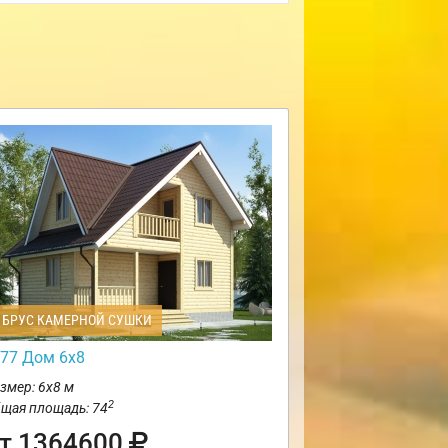
БРУС КАМЕРНОЙ СУШКИ
77 Дом 6х8
змер: 6х8 м
2
щая площадь: 74
т 1364600