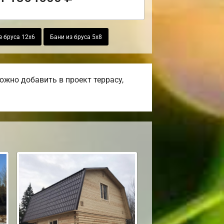
з бруса 12х6
Бани из бруса 5х8
жно добавить в проект террасу,