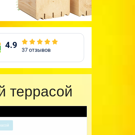
4.9
37
отзывов
й террасой
расой