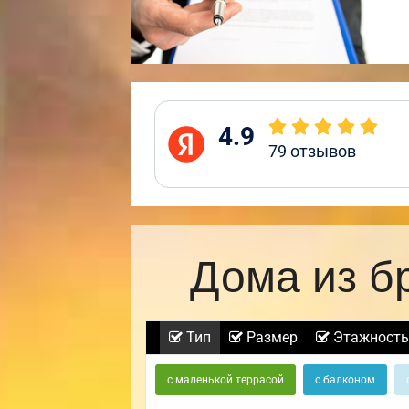
4.9
79
отзывов
Дома из б
Тип
Размер
Этажность
с маленькой террасой
с балконом