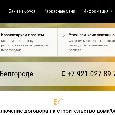
а
Бани из бруса
Каркасные бани
Информация
Корректируем проекты
Уточняем комплектацию
Меняем планировку,
Сверяем материалы и состав
расположение окон, дверей и
работ до окончательного
перегородок.
расчёта.
 Белгороде
+7 921 027-89-