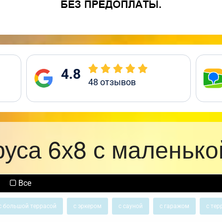
4.8
48
отзывов
руса 6х8 с маленько
Все
с большой террасой
с эркером
с сауной
с гаражом
с тер