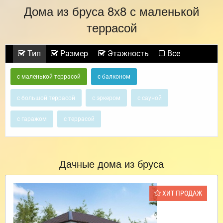
Дома из бруса 8х8 с маленькой
террасой
Тип
Размер
Этажность
Все
с маленькой террасой
с балконом
с большой террасой
с эркером
с сауной
с гаражом
с террасой
Дачные дома из бруса
ХИТ ПРОДАЖ