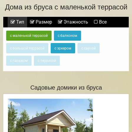
Дома из бруса с маленькой террасой
Тип
Размер
Этажность
Все
с маленькой террасой
с балконом
с большой террасой
с эркером
с сауной
с гаражом
с террасой
Садовые домики из бруса