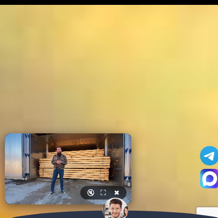
🔇
⛶
✖