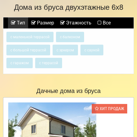
Дома из бруса двухэтажные 6х8
Тип
Размер
Этажность
Все
с маленькой террасой
с балконом
с большой террасой
с эркером
с сауной
с гаражом
с террасой
Дачные дома из бруса
ХИТ ПРОДАЖ