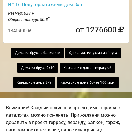
№116 Полутораэтажный дом 8х6
Размер: 6х8 м
2
Общая площадь: 60.8
от 1276600
1340400
Дома из бруса с балконом
Одноэтажные дома из бруса
Дома из бруса 9х10
Каркасные дома с верандой
Каркасные дома 8х9
Каркасные дома более 100 кв.м.
Внимание! Каждый эскизный проект, имеющийся в
каталогах, можно поменять. При желании можно
добавить в проект террасу, веранду, балкон, гараж,
панорамное остекление, навес или крыльцо.