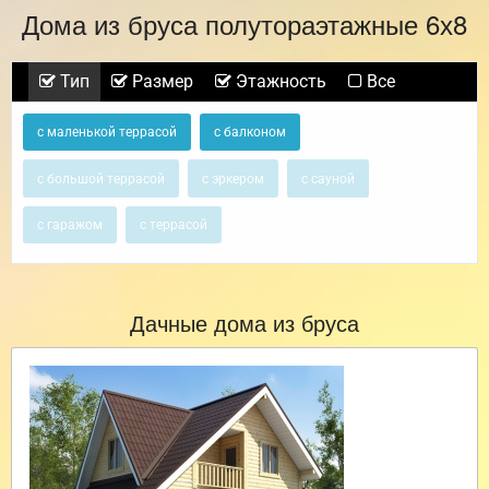
Дома из бруса полутораэтажные 6х8
Тип
Размер
Этажность
Все
с маленькой террасой
с балконом
с большой террасой
с эркером
с сауной
с гаражом
с террасой
Дачные дома из бруса