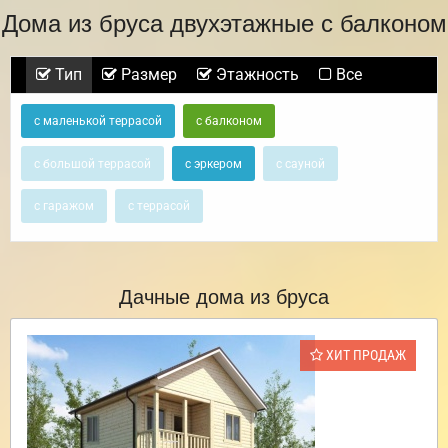
Дома из бруса двухэтажные с балконом
Тип
Размер
Этажность
Все
с маленькой террасой
с балконом
с большой террасой
с эркером
с сауной
с гаражом
с террасой
Дачные дома из бруса
ХИТ ПРОДАЖ