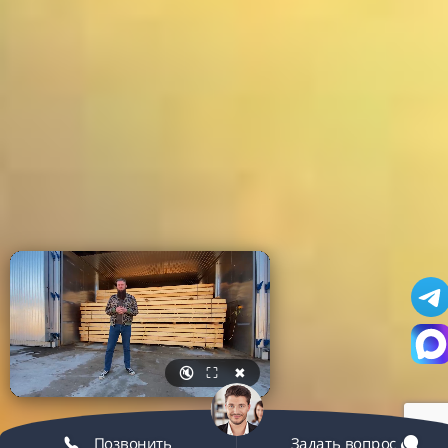
🔇
⛶
✖
Позвонить
Задать вопрос