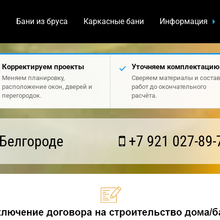
а
Бани из бруса
Каркасные бани
Информация
Корректируем проекты
Уточняем комплектацию
Меняем планировку,
Сверяем материалы и состав
расположение окон, дверей и
работ до окончательного
перегородок.
расчёта.
 Белгороде
+7 921 027-89-