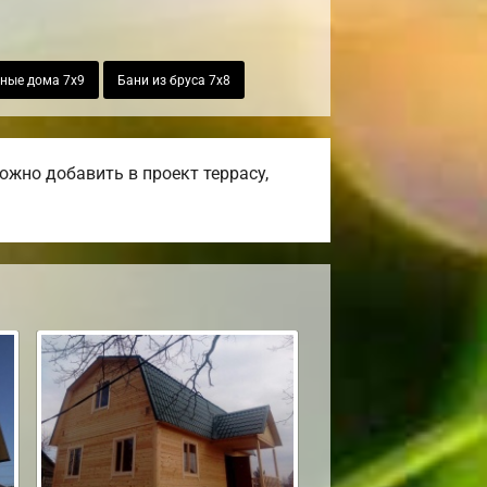
ные дома 7х9
Бани из бруса 7х8
жно добавить в проект террасу,