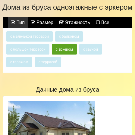
Дома из бруса одноэтажные с эркером
Тип
Размер
Этажность
Все
с маленькой террасой
с балконом
с большой террасой
с эркером
с сауной
с гаражом
с террасой
Дачные дома из бруса