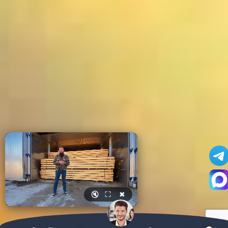
🔇
⛶
✖