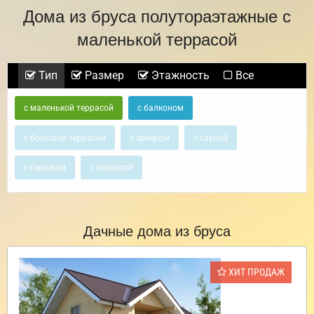
Дома из бруса полутораэтажные с
маленькой террасой
Тип
Размер
Этажность
Все
с маленькой террасой
с балконом
с большой террасой
с эркером
с сауной
с гаражом
с террасой
Дачные дома из бруса
ХИТ ПРОДАЖ