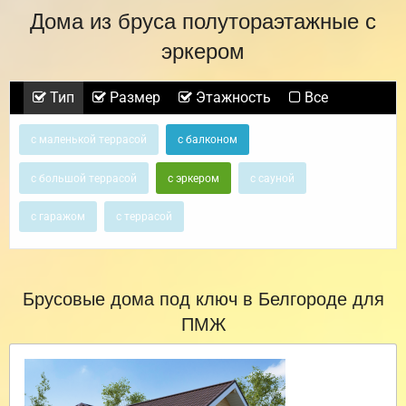
Дома из бруса полутораэтажные с
эркером
Тип
Размер
Этажность
Все
с маленькой террасой
с балконом
с большой террасой
с эркером
с сауной
с гаражом
с террасой
Брусовые дома под ключ в Белгороде для
ПМЖ