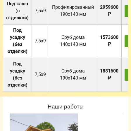
Под ключ
Профилированный
2959600
(с
7,5х9
190х140 мм
отделкой)
Под
усадку
Cруб дома
1573600
7,5х9
(без
140х140 мм
отделки)
Под
усадку
Cруб дома
1881600
7,5х9
(без
190х140 мм
отделки)
Наши работы