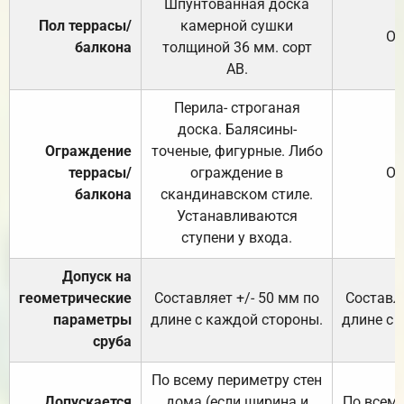
Шпунтованная доска
Пол террасы/
камерной сушки
От
балкона
толщиной 36 мм. сорт
АВ.
Перила- строганая
доска. Балясины-
Ограждение
точеные, фигурные. Либо
террасы/
ограждение в
От
балкона
скандинавском стиле.
Устанавливаются
ступени у входа.
Допуск на
геометрические
Составляет +/- 50 мм по
Составля
параметры
длине с каждой стороны.
длине с 
сруба
По всему периметру стен
Допускается
дома (если ширина и
По всему