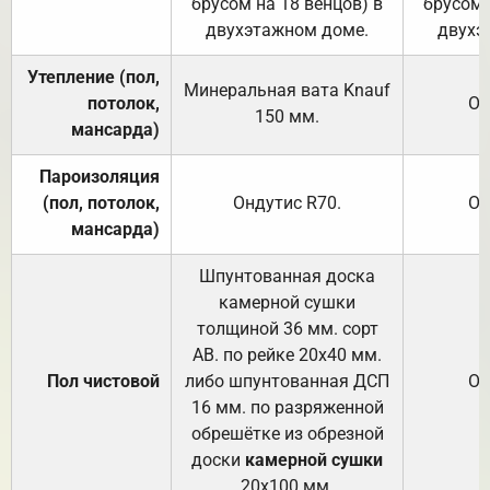
брусом на 18 венцов) в
брусом 
двухэтажном доме.
двухэ
Утепление (пол,
Минеральная вата
Knauf
потолок,
От
150
мм.
мансарда)
Пароизоляция
(пол, потолок,
Ондутис
R70
.
От
мансарда)
Шпунтованная доска
камерной сушки
толщиной 36 мм. сорт
АВ. по рейке 20х40 мм.
Пол чистовой
либо шпунтованная ДСП
От
16 мм. по разряженной
обрешётке из обрезной
доски
камерной сушки
20х100 мм.