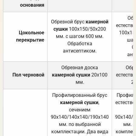
основания
Обр
Обрезной брус
камерной
естеств
сушки
100х150/50х200
Цокольное
100х15
мм. с шагом 600 мм.
перекрытие
шаг
Обработка
О
антисептиком.
ант
Обрезная доска
Обр
Пол черновой
камерной сушки
20х100
естеств
мм.
2
Профилированный брус
Профили
камерной сушки
,
естестве
сечением
с
90х140/140х140/190х140
90х140/
мм. по выбранной
мм. 
комплектации. Два вида
комплек