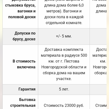
стыковка бруса,
длина дома более 6,0
дома (
вагонки и
метров). Вагонки и
длина 
половой доски
доски пола в каждой
отдельной комнате.
Допуски по
+/- 5 мм.
брусу, доске
Доставка комплекта
Достав
материала в радиусе 500
материал
В стоимость
км. от г. Пестова
км. 
включена
Новгородской области и
Новгоро
сборка дома на вашем
сборка
участке.
Гарантия
5 лет.
Бытовка
строительная
Стоимость 23000 руб.
Стоимо