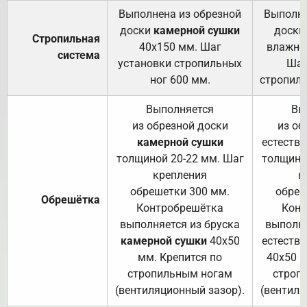
Выполнена из обрезной
Выполне
доски
камерной сушки
доски
Стропильная
40х150 мм. Шаг
влажно
система
установки стропильных
Шаг
ног 600 мм.
стропиль
Выполняется
Вы
из обрезной доски
из об
камерной сушки
естеств
толщиной 20-22 мм. Шаг
толщино
крепления
к
обрешетки 300 мм.
обреш
Обрешётка
Контробрешётка
Конт
выполняется из бруска
выполня
камерной сушки
40х50
естеств
мм. Крепится по
40х50 м
стропильным ногам
строп
(вентиляционный зазор).
(вентиля