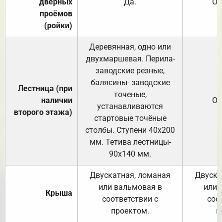
дверных
Да.
От
проёмов
(ройки)
Деревянная, одно или
двухмаршевая. Перила-
заводские резные,
балясины- заводские
Лестница (при
точеные,
наличии
От
устанавливаются
второго этажа)
стартовые точёные
столбы. Ступени 40х200
мм. Тетива лестницы-
90х140 мм.
Двускатная, ломаная
Двуска
или вальмовая в
или 
Крыша
соответствии с
соо
проектом.
п