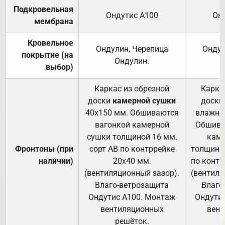
Подкровельная
Ондутис А100
Он
мембрана
Кровельное
Ондулин, Черепица
Ондул
покрытие (на
Ондулин.
выбор)
Каркас из обрезной
Карка
доски
камерной сушки
доски
40х150 мм. Обшиваются
влажно
вагонкой камерной
Обшива
сушки толщиной 16 мм.
каме
Фронтоны (при
сорт АВ по контррейке
толщиной
наличии)
20х40 мм.
по контр
(вентиляционный зазор).
(вентиля
Влаго-ветрозащита
Влаго
Ондутис А100. Монтаж
Ондути
вентиляционных
вент
решёток.