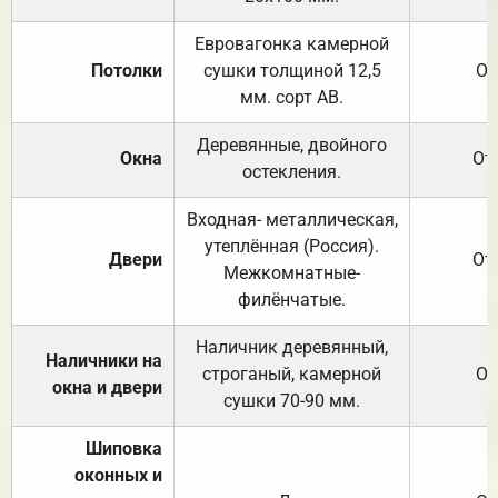
Евровагонка камерной
Потолки
сушки толщиной 12,5
От
мм. сорт АВ.
Деревянные, двойного
Окна
От
остекления.
Входная- металлическая,
утеплённая (Россия).
Двери
От
Межкомнатные-
филёнчатые.
Наличник деревянный,
Наличники на
строганый, камерной
От
окна и двери
сушки 70-90 мм.
Шиповка
оконных и