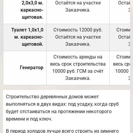
2,0х3,0 м.
Остаётся на участке
Остаёт
каркасно-
Заказчика.
З
щитовая.
Туалет 1,0х1,0
Стоимость 12000 руб.
Стоимо
м. каркасно-
Остаётся на участке
Остаёт
щитовой.
Заказчика.
З
Стоимость аренды на
Стоимо
весь срок строительства
весь сро
Генератор
10000 руб. ГСМ за счёт
10000 р
Заказчика.
З
Строительство деревянных домов может
выполняться в двух видах: под усадку, когда сруб
будет отстаиваться на протяжении некоторого
времени и под ключ.
В период холодов лучше всего строить из зимнего