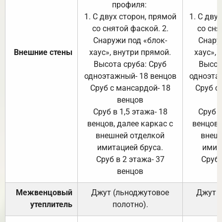
профиля:
п
1. С двух сторон, прямой
1. С дву
со снятой фаской. 2.
со сня
Снаружи под «блок-
Снару
Внешние стены
хаус», внутри прямой.
хаус», 
Высота сруба: Сруб
Высот
одноэтажный- 18 венцов
одноэта
Сруб с мансардой- 18
Сруб с
венцов
Сруб в 1,5 этажа- 18
Сруб в
венцов, далее каркас с
венцов,
внешней отделкой
внеш
имитацией бруса.
имит
Сруб в 2 этажа- 37
Сруб 
венцов
Межвенцовый
Джут (льноджутовое
Джут 
утеплитель
полотно).
п