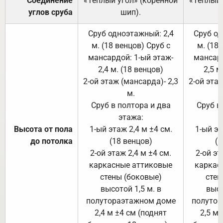
Соединение
«Тёплый угол» (коренной
«Тёплый 
углов сруба
шип).
Сруб одноэтажный: 2,4
Сруб од
м. (18 венцов) Сруб с
м. (18
мансардой: 1-ый этаж-
мансард
2,4 м. (18 венцов)
2,5 м
2-ой этаж (мансарда)- 2,3
2-ой этаж
м.
Сруб в полтора и два
Сруб в
этажа:
Высота от пола
1-ый этаж 2,4 м ±4 см.
1-ый эт
до потолка
(18 венцов)
(1
2-ой этаж 2,4 м ±4 см.
2-ой эт
каркасные аттиковые
каркас
стены (боковые)
стен
высотой 1,5 м. в
высо
полутораэтажном доме
полутор
2,4 м ±4 см (поднят
2,5 м 