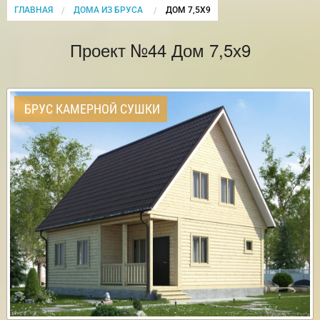
ГЛАВНАЯ
ДОМА ИЗ БРУСА
CURRENT:
ДОМ 7,5Х9
Проект №44 Дом 7,5х9
БРУС КАМЕРНОЙ СУШКИ