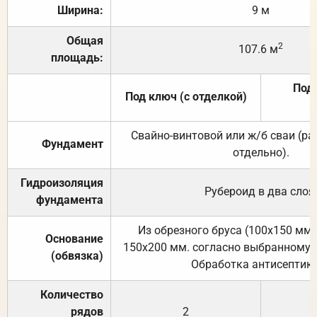
Ширина:
9 м
Общая
2
107.6 м
площадь:
Под 
Под ключ (с отделкой)
Свайно-винтовой или ж/б сваи (р
Фундамент
отдельно).
Гидроизоляция
Рубероид в два слоя
фундамента
Из обрезного бруса (100х150 мм.
Основание
150х200 мм. согласно выбранному с
(обвязка)
Обработка антисептик
Количество
рядов
2