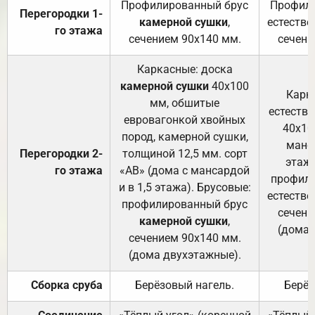
Профилированный брус
Профили
Перегородки 1-
камерной сушки
,
естестве
го этажа
сечением 90х140 мм.
сечени
Каркасные: доска
камерной сушки
40х100
Карк
мм, обшитые
естеств
евровагонкой хвойных
40х10
пород, камерной сушки,
манса
Перегородки 2-
толщиной 12,5 мм. сорт
этажа
го этажа
«АВ» (дома с мансардой
профили
и в 1,5 этажа). Брусовые:
естестве
профилированный брус
сечени
камерной сушки
,
(дома 
сечением 90х140 мм.
(дома двухэтажные).
Сборка сруба
Берёзовый нагель.
Берёз