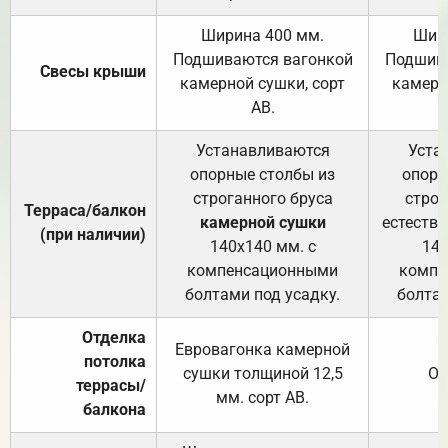
Ширина 400 мм.
Шир
Подшиваются вагонкой
Подшива
Свесы крыши
камерной сушки, сорт
камерн
АВ.
Устанавливаются
Уста
опорные столбы из
опорн
строганного бруса
строг
Терраса/балкон
камерной сушки
естеств
(при наличии)
140х140 мм. с
140
компенсационными
компе
болтами под усадку.
болтам
Отделка
Евровагонка камерной
потолка
сушки толщиной 12,5
От
террасы/
мм. сорт АВ.
балкона