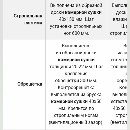
Выполнена из обрезной
Выполне
доски
камерной сушки
доски
Стропильная
40х150 мм. Шаг
влажно
система
установки стропильных
Шаг
ног 600 мм.
стропиль
Выполняется
Вы
из обрезной доски
из об
камерной сушки
естеств
толщиной 20-22 мм. Шаг
толщино
крепления
к
обрешетки 300 мм.
обреш
Обрешётка
Контробрешётка
Конт
выполняется из бруска
выполня
камерной сушки
40х50
естеств
мм. Крепится по
40х50 м
стропильным ногам
строп
(вентиляционный зазор).
(вентиля