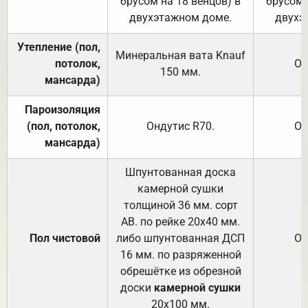
брусом на 18 венцов) в
брусом 
двухэтажном доме.
двухэ
Утепление (пол,
Минеральная вата
Knauf
потолок,
От
150
мм.
мансарда)
Пароизоляция
(пол, потолок,
Ондутис
R70
.
От
мансарда)
Шпунтованная доска
камерной сушки
толщиной 36 мм. сорт
АВ. по рейке 20х40 мм.
Пол чистовой
либо шпунтованная ДСП
От
16 мм. по разряженной
обрешётке из обрезной
доски
камерной сушки
20х100 мм.