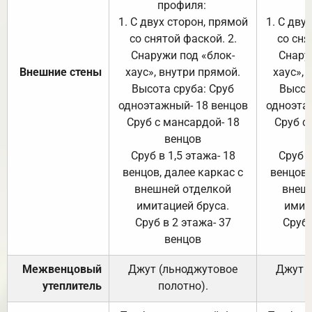
профиля:
п
1. С двух сторон, прямой
1. С дву
со снятой фаской. 2.
со сня
Снаружи под «блок-
Снару
Внешние стены
хаус», внутри прямой.
хаус», 
Высота сруба: Сруб
Высот
одноэтажный- 18 венцов
одноэта
Сруб с мансардой- 18
Сруб с
венцов
Сруб в 1,5 этажа- 18
Сруб в
венцов, далее каркас с
венцов,
внешней отделкой
внеш
имитацией бруса.
имит
Сруб в 2 этажа- 37
Сруб 
венцов
Межвенцовый
Джут (льноджутовое
Джут 
утеплитель
полотно).
п