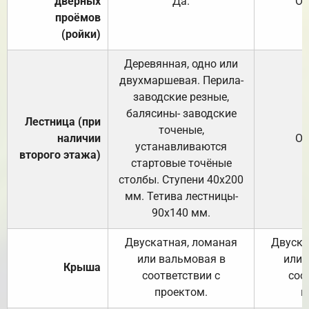
дверных
Да.
От
проёмов
(ройки)
Деревянная, одно или
двухмаршевая. Перила-
заводские резные,
балясины- заводские
Лестница (при
точеные,
наличии
От
устанавливаются
второго этажа)
стартовые точёные
столбы. Ступени 40х200
мм. Тетива лестницы-
90х140 мм.
Двускатная, ломаная
Двуска
или вальмовая в
или 
Крыша
соответствии с
соо
проектом.
п