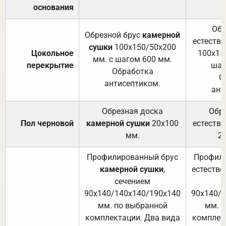
основания
Обр
Обрезной брус
камерной
естеств
сушки
100х150/50х200
Цокольное
100х15
мм. с шагом 600 мм.
перекрытие
шаг
Обработка
О
антисептиком.
ант
Обрезная доска
Обр
Пол черновой
камерной сушки
20х100
естеств
мм.
2
Профилированный брус
Профили
камерной сушки
,
естестве
сечением
с
90х140/140х140/190х140
90х140/
мм. по выбранной
мм. 
комплектации. Два вида
комплек