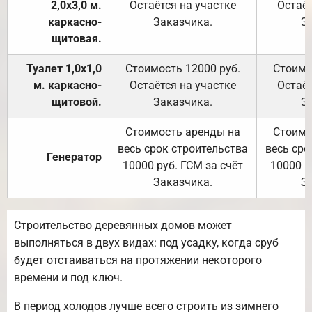
2,0х3,0 м.
Остаётся на участке
Остаёт
каркасно-
Заказчика.
З
щитовая.
Туалет 1,0х1,0
Стоимость 12000 руб.
Стоимо
м. каркасно-
Остаётся на участке
Остаёт
щитовой.
Заказчика.
З
Стоимость аренды на
Стоимо
весь срок строительства
весь сро
Генератор
10000 руб. ГСМ за счёт
10000 р
Заказчика.
З
Строительство деревянных домов может
выполняться в двух видах: под усадку, когда сруб
будет отстаиваться на протяжении некоторого
времени и под ключ.
В период холодов лучше всего строить из зимнего