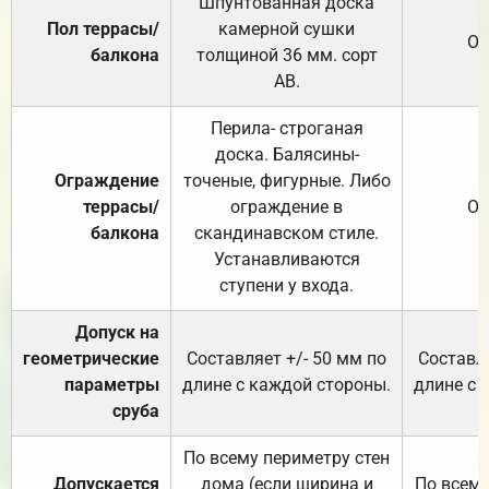
Шпунтованная доска
Пол террасы/
камерной сушки
От
балкона
толщиной 36 мм. сорт
АВ.
Перила- строганая
доска. Балясины-
Ограждение
точеные, фигурные. Либо
террасы/
ограждение в
От
балкона
скандинавском стиле.
Устанавливаются
ступени у входа.
Допуск на
геометрические
Составляет +/- 50 мм по
Составля
параметры
длине с каждой стороны.
длине с 
сруба
По всему периметру стен
Допускается
дома (если ширина и
По всему