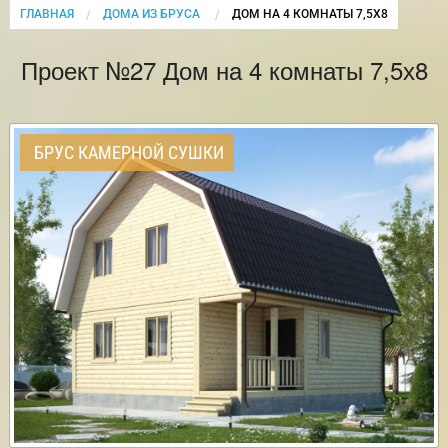
ГЛАВНАЯ
ДОМА ИЗ БРУСА
CURRENT:
ДОМ НА 4 КОМНАТЫ 7,5Х8
Проект №27 Дом на 4 комнаты 7,5х8
БРУС КАМЕРНОЙ СУШКИ