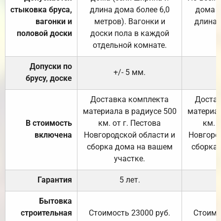
стыковка бруса,
длина дома более 6,0
дома (
вагонки и
метров). Вагонки и
длина 
половой доски
доски пола в каждой
отдельной комнате.
Допуски по
+/- 5 мм.
брусу, доске
Доставка комплекта
Достав
материала в радиусе 500
материал
В стоимость
км. от г. Пестова
км. 
включена
Новгородской области и
Новгоро
сборка дома на вашем
сборка
участке.
Гарантия
5 лет.
Бытовка
строительная
Стоимость 23000 руб.
Стоимо