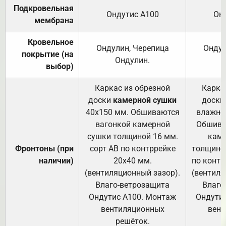
Подкровельная
Ондутис А100
Он
мембрана
Кровельное
Ондулин, Черепица
Ондул
покрытие (на
Ондулин.
выбор)
Каркас из обрезной
Карка
доски
камерной сушки
доски
40х150 мм. Обшиваются
влажно
вагонкой камерной
Обшива
сушки толщиной 16 мм.
каме
Фронтоны (при
сорт АВ по контррейке
толщиной
наличии)
20х40 мм.
по контр
(вентиляционный зазор).
(вентиля
Влаго-ветрозащита
Влаго
Ондутис А100. Монтаж
Ондути
вентиляционных
вент
решёток.