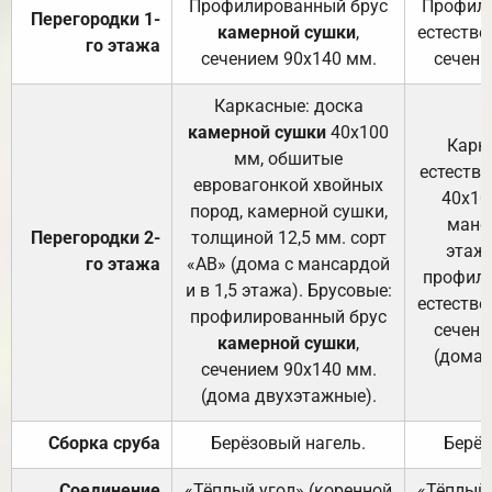
Профилированный брус
Профили
Перегородки 1-
камерной сушки
,
естестве
го этажа
сечением 90х140 мм.
сечени
Каркасные: доска
камерной сушки
40х100
Карк
мм, обшитые
естеств
евровагонкой хвойных
40х10
пород, камерной сушки,
манса
Перегородки 2-
толщиной 12,5 мм. сорт
этажа
го этажа
«АВ» (дома с мансардой
профили
и в 1,5 этажа). Брусовые:
естестве
профилированный брус
сечени
камерной сушки
,
(дома 
сечением 90х140 мм.
(дома двухэтажные).
Сборка сруба
Берёзовый нагель.
Берёз
Соединение
«Тёплый угол» (коренной
«Тёплый 