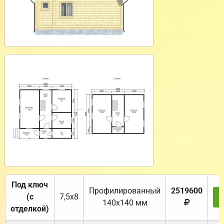
Под ключ
Профилированный
2519600
(с
7,5х8
140х140 мм
отделкой)