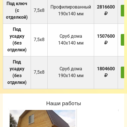
Под ключ
Профилированный
2816600
(с
7,5х8
190х140 мм
отделкой)
Под
усадку
Cруб дома
1507600
7,5х8
(без
140х140 мм
отделки)
Под
усадку
Cруб дома
1804600
7,5х8
(без
190х140 мм
отделки)
Наши работы