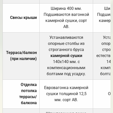
Ширина 400 мм.
Шир
Подшиваются вагонкой
Подшива
Свесы крыши
камерной сушки, сорт
камерн
АВ.
Устанавливаются
Уста
опорные столбы из
опорн
строганного бруса
строг
Терраса/балкон
камерной сушки
естеств
(при наличии)
140х140 мм. с
140
компенсационными
компе
болтами под усадку.
болтам
Отделка
Евровагонка камерной
потолка
сушки толщиной 12,5
От
террасы/
мм. сорт АВ.
балкона