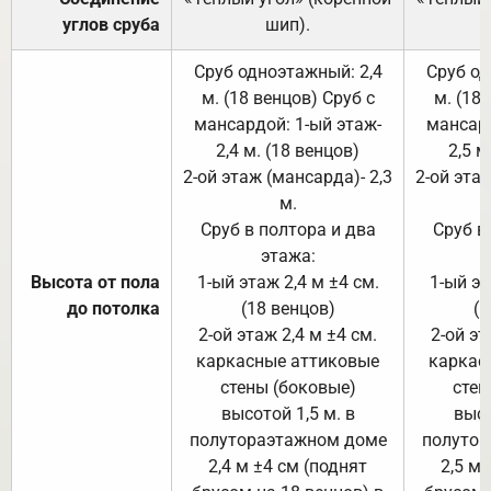
углов сруба
шип).
Сруб одноэтажный: 2,4
Сруб од
м. (18 венцов) Сруб с
м. (18
мансардой: 1-ый этаж-
мансард
2,4 м. (18 венцов)
2,5 м
2-ой этаж (мансарда)- 2,3
2-ой этаж
м.
Сруб в полтора и два
Сруб в
этажа:
Высота от пола
1-ый этаж 2,4 м ±4 см.
1-ый эт
до потолка
(18 венцов)
(1
2-ой этаж 2,4 м ±4 см.
2-ой эт
каркасные аттиковые
каркас
стены (боковые)
стен
высотой 1,5 м. в
высо
полутораэтажном доме
полутор
2,4 м ±4 см (поднят
2,5 м 