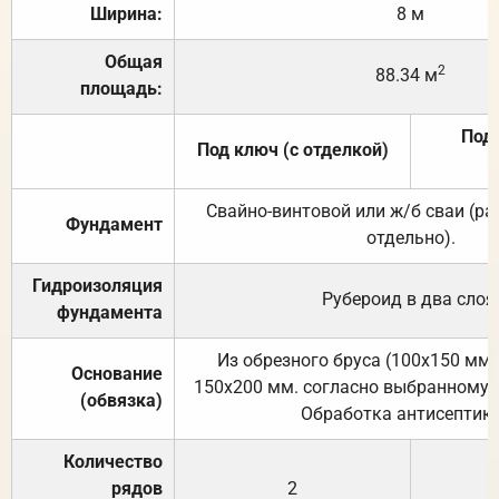
Ширина:
8 м
Общая
2
88.34 м
площадь:
Под 
Под ключ (с отделкой)
Свайно-винтовой или ж/б сваи (р
Фундамент
отдельно).
Гидроизоляция
Рубероид в два слоя
фундамента
Из обрезного бруса (100х150 мм.
Основание
150х200 мм. согласно выбранному с
(обвязка)
Обработка антисептик
Количество
рядов
2