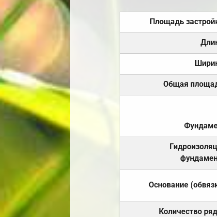
Площадь застрой
Дли
Шири
Общая площа
Фундаме
Гидроизоля
фундамен
Основание (обвяз
Количество ря