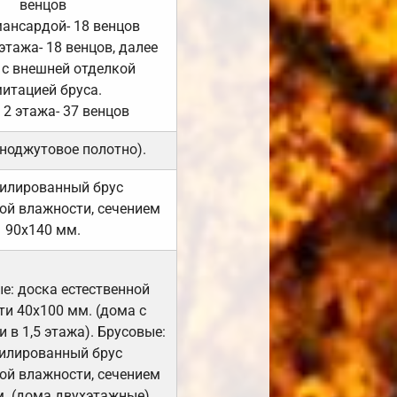
венцов
мансардой- 18 венцов
 этажа- 18 венцов, далее
 с внешней отделкой
итацией бруса.
 2 этажа- 37 венцов
ноджутовое полотно).
илированный брус
ой влажности, сечением
90х140 мм.
е: доска естественной
и 40х100 мм. (дома с
 в 1,5 этажа). Брусовые:
илированный брус
ой влажности, сечением
. (дома двухэтажные).