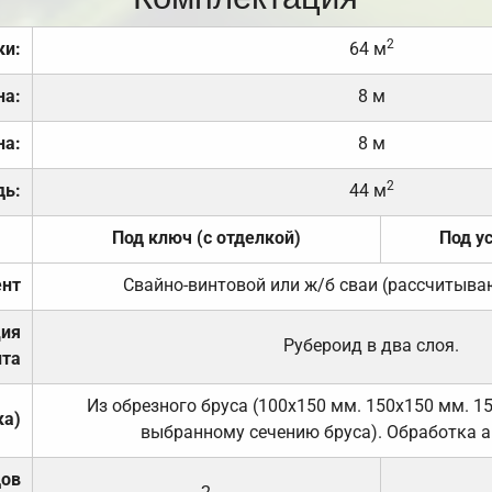
2
ки:
64 м
на:
8 м
на:
8 м
2
дь:
44 м
Под ключ (с отделкой)
Под у
нт
Свайно-винтовой или ж/б сваи (рассчитыва
ция
Рубероид в два слоя.
та
Из обрезного бруса (100х150 мм. 150х150 мм. 1
ка)
выбранному сечению бруса). Обработка а
дов