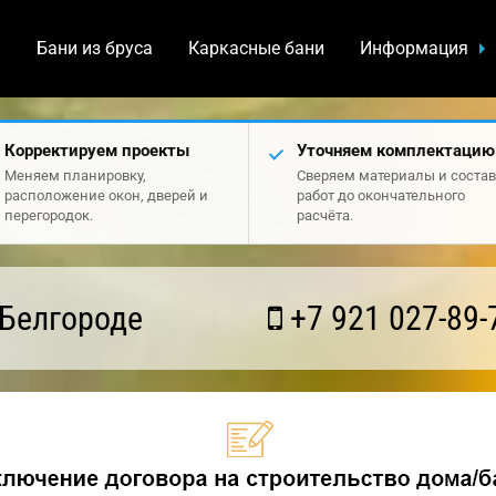
а
Бани из бруса
Каркасные бани
Информация
Корректируем проекты
Уточняем комплектацию
Меняем планировку,
Сверяем материалы и состав
расположение окон, дверей и
работ до окончательного
перегородок.
расчёта.
 Белгороде
+7 921 027-89-