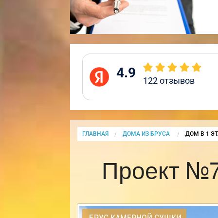
4.9
122
отзывов
ГЛАВНАЯ
ДОМА ИЗ БРУСА
CURRENT:
ДОМ В 1 Э
Проект №7
БРУС КАМЕРНОЙ СУШКИ