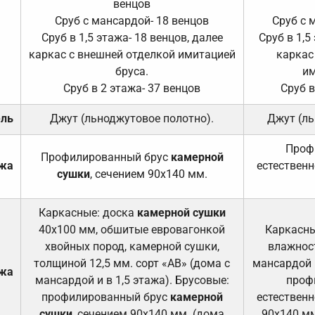
венцов
Сруб с мансардой- 18 венцов
Сруб с 
Сруб в 1,5 этажа- 18 венцов, далее
Сруб в 1,5
каркас с внешней отделкой имитацией
каркас
бруса.
им
Сруб в 2 этажа- 37 венцов
Сруб в
ель
Джут (льноджутовое полотно).
Джут (ль
Проф
Профилированный брус
камерной
ажа
естественн
сушки
, сечением 90х140 мм.
Каркасные: доска
камерной сушки
40х100 мм, обшитые евровагонкой
Каркасны
хвойных пород, камерной сушки,
влажност
толщиной 12,5 мм. сорт «АВ» (дома с
мансардой и
ажа
мансардой и в 1,5 этажа). Брусовые:
проф
профилированный брус
камерной
естественн
сушки
, сечением 90х140 мм. (дома
90х140 мм