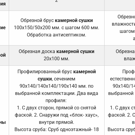
2
ния
Обрезно
Обрезной брус
камерной сушки
влажности
тие
100х150/50х200 мм. с шагом 600 мм.
шагом
Обработка антисептиком.
Обрезная доска
камерной сушки
Обрезна
вой
20х100 мм.
влаж
Профилированный брус
камерной
Проф
сушки
, сечением
естественн
90х140/140х140/190х140 мм. по
90х140/1
выбранной комплектации. Два вида
выбранной 
профиля:
1. С двух сторон, прямой со снятой
1. С двух 
фаской. 2. Снаружи под «блок- хаус»,
фаской. 2. 
ены
внутри прямой.
в
Высота сруба: Сруб одноэтажный- 18
Высота сруб