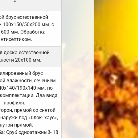
2
й брус естественной
 100х150/50х200 мм. с
 600 мм. Обработка
антисептиком.
я доска естественной
ности 20х100 мм.
илированный брус
ой влажности, сечением
40х140/190х140 мм. по
комплектации. Два вида
профиля:
сторон, прямой со снятой
Снаружи под «блок- хаус»,
нутри прямой.
а: Сруб одноэтажный- 18