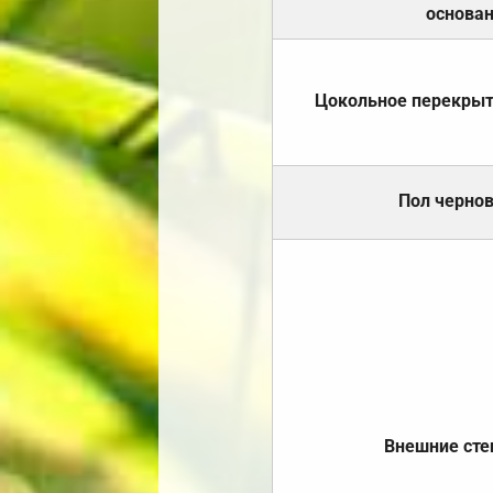
основа
Цокольное перекры
Пол черно
Внешние ст