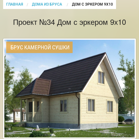
ГЛАВНАЯ
ДОМА ИЗ БРУСА
CURRENT:
ДОМ С ЭРКЕРОМ 9Х10
Проект №34 Дом с эркером 9х10
БРУС КАМЕРНОЙ СУШКИ