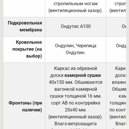
стропильным ногам
строп
(вентиляционный зазор).
(вентиля
Подкровельная
Ондутис А100
Он
мембрана
Кровельное
Ондулин, Черепица
Ондул
покрытие (на
Ондулин.
выбор)
Каркас из обрезной
Карка
доски
камерной сушки
доски
40х150 мм. Обшиваются
влажно
вагонкой камерной
Обшива
сушки толщиной 16 мм.
каме
Фронтоны (при
сорт АВ по контррейке
толщиной
наличии)
20х40 мм.
по контр
(вентиляционный зазор).
(вентиля
Влаго-ветрозащита
Влаго