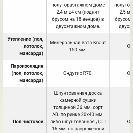
полутораэтажном доме
полутор
2,4 м ±4 см (поднят
2,5 м 
брусом на 18 венцов) в
брусом 
двухэтажном доме.
двухэ
Утепление (пол,
Минеральная вата
Knauf
потолок,
От
150
мм.
мансарда)
Пароизоляция
(пол, потолок,
Ондутис
R70
.
От
мансарда)
Шпунтованная доска
камерной сушки
толщиной 36 мм. сорт
АВ. по рейке 20х40 мм.
Пол чистовой
либо шпунтованная ДСП
От
16 мм. по разряженной