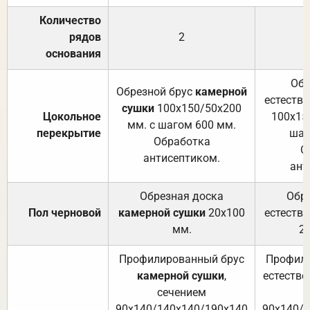
Количество
рядов
2
основания
Обр
Обрезной брус
камерной
естеств
сушки
100х150/50х200
Цокольное
100х15
мм. с шагом 600 мм.
перекрытие
шаг
Обработка
О
антисептиком.
ант
Обрезная доска
Обр
Пол черновой
камерной сушки
20х100
естеств
мм.
2
Профилированный брус
Профили
камерной сушки
,
естестве
сечением
с
90х140/140х140/190х140
90х140/