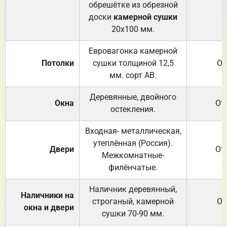
обрешётке из обрезной
доски
камерной сушки
20х100 мм.
Евровагонка камерной
Потолки
сушки толщиной 12,5
От
мм. сорт АВ.
Деревянные, двойного
Окна
От
остекления.
Входная- металлическая,
утеплённая (Россия).
Двери
От
Межкомнатные-
филёнчатые.
Наличник деревянный,
Наличники на
строганый, камерной
От
окна и двери
сушки 70-90 мм.