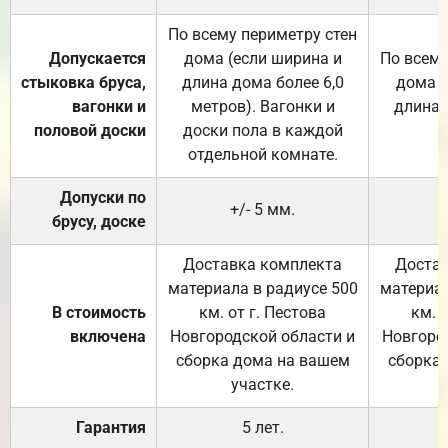
По всему периметру стен
Допускается
дома (если ширина и
По всему
стыковка бруса,
длина дома более 6,0
дома (
вагонки и
метров). Вагонки и
длина 
половой доски
доски пола в каждой
отдельной комнате.
Допуски по
+/- 5 мм.
брусу, доске
Доставка комплекта
Достав
материала в радиусе 500
материал
В стоимость
км. от г. Пестова
км. 
включена
Новгородской области и
Новгоро
сборка дома на вашем
сборка
участке.
Гарантия
5 лет.