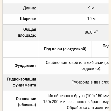
Длина:
9 м
Ширина:
10 м
Общая
2
86.8 м
площадь:
Под 
Под ключ (с отделкой)
Свайно-винтовой или ж/б сваи (р
Фундамент
отдельно).
Гидроизоляция
Рубероид в два слоя
фундамента
Из обрезного бруса (100х150 мм.
Основание
150х200 мм. согласно выбранному с
(обвязка)
Обработка антисептик