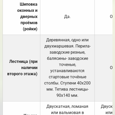
Шиповка
оконных и
дверных
Да.
От
проёмов
(ройки)
Деревянная, одно или
двухмаршевая. Перила-
заводские резные,
балясины- заводские
Лестница (при
точеные,
наличии
От
устанавливаются
второго этажа)
стартовые точёные
столбы. Ступени 40х200
мм. Тетива лестницы-
90х140 мм.
Двускатная, ломаная
Двуска
или вальмовая в
или 