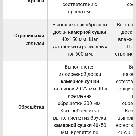
Крыша
соответствии с
соо
проектом.
п
Выполнена из обрезной
Выполне
доски
камерной сушки
доски
Стропильная
40х150 мм. Шаг
влажно
система
установки стропильных
Шаг
ног 600 мм.
стропиль
Выполняется
Вы
из обрезной доски
из об
камерной сушки
естеств
толщиной 20-22 мм. Шаг
толщино
крепления
к
обрешетки 300 мм.
обреш
Обрешётка
Контробрешётка
Конт
выполняется из бруска
выполня
камерной сушки
40х50
естеств
мм. Крепится по
40х50 м