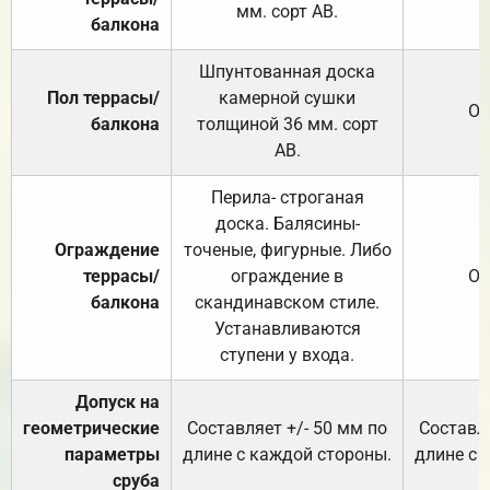
мм. сорт АВ.
балкона
Шпунтованная доска
Пол террасы/
камерной сушки
От
балкона
толщиной 36 мм. сорт
АВ.
Перила- строганая
доска. Балясины-
Ограждение
точеные, фигурные. Либо
террасы/
ограждение в
От
балкона
скандинавском стиле.
Устанавливаются
ступени у входа.
Допуск на
геометрические
Составляет +/- 50 мм по
Составля
параметры
длине с каждой стороны.
длине с 
сруба