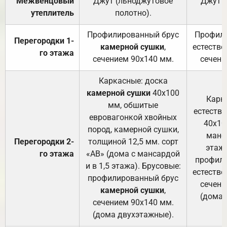
Межвенцовый
Джут (льноджутовое
Джут 
утеплитель
полотно).
п
Профилированный брус
Профили
Перегородки 1-
камерной сушки
,
естестве
го этажа
сечением 90х140 мм.
сечени
Каркасные: доска
камерной сушки
40х100
Карк
мм, обшитые
естеств
евровагонкой хвойных
40х10
пород, камерной сушки,
манса
Перегородки 2-
толщиной 12,5 мм. сорт
этажа
го этажа
«АВ» (дома с мансардой
профили
и в 1,5 этажа). Брусовые:
естестве
профилированный брус
сечени
камерной сушки
,
(дома 
сечением 90х140 мм.
(дома двухэтажные).