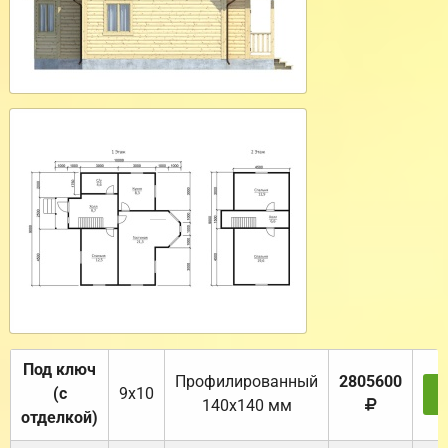
Под ключ
Профилированный
2805600
(с
9х10
З
140х140 мм
отделкой)