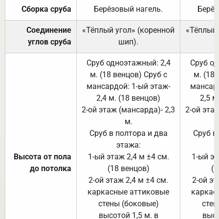
Сборка сруба
Берёзовый нагель.
Берёз
Соединение
«Тёплый угол» (коренной
«Тёплый 
углов сруба
шип).
Сруб одноэтажный: 2,4
Сруб од
м. (18 венцов) Сруб с
м. (18
мансардой: 1-ый этаж-
мансард
2,4 м. (18 венцов)
2,5 м
2-ой этаж (мансарда)- 2,3
2-ой этаж
м.
Сруб в полтора и два
Сруб в
этажа:
Высота от пола
1-ый этаж 2,4 м ±4 см.
1-ый эт
до потолка
(18 венцов)
(1
2-ой этаж 2,4 м ±4 см.
2-ой эт
каркасные аттиковые
каркас
стены (боковые)
стен
высотой 1,5 м. в
высо