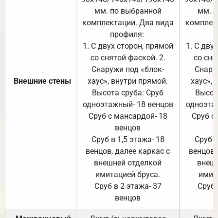
мм. по выбранной
мм. 
комплектации. Два вида
комплек
профиля:
п
1. С двух сторон, прямой
1. С дву
со снятой фаской. 2.
со сня
Снаружи под «блок-
Снару
Внешние стены
хаус», внутри прямой.
хаус», 
Высота сруба: Сруб
Высот
одноэтажный- 18 венцов
одноэта
Сруб с мансардой- 18
Сруб с
венцов
Сруб в 1,5 этажа- 18
Сруб в
венцов, далее каркас с
венцов,
внешней отделкой
внеш
имитацией бруса.
имит
Сруб в 2 этажа- 37
Сруб 
венцов