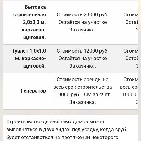
Бытовка
строительная
Стоимость 23000 руб.
Стоимо
2,0х3,0 м.
Остаётся на участке
Остаёт
каркасно-
Заказчика.
З
щитовая.
Туалет 1,0х1,0
Стоимость 12000 руб.
Стоимо
м. каркасно-
Остаётся на участке
Остаёт
щитовой.
Заказчика.
З
Стоимость аренды на
Стоимо
весь срок строительства
весь сро
Генератор
10000 руб. ГСМ за счёт
10000 р
Заказчика.
З
Строительство деревянных домов может
выполняться в двух видах: под усадку, когда сруб
будет отстаиваться на протяжении некоторого