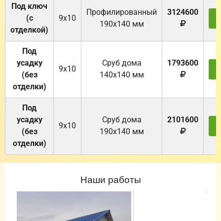
Под ключ
Профилированный
3124600
(с
9х10
З
190х140 мм
отделкой)
Под
усадку
Cруб дома
1793600
9х10
З
(без
140х140 мм
отделки)
Под
усадку
Cруб дома
2101600
9х10
З
(без
190х140 мм
отделки)
Наши работы