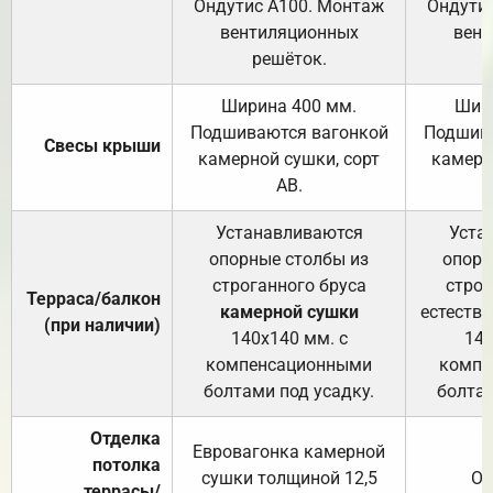
Ондутис А100. Монтаж
Ондути
вентиляционных
вент
решёток.
Ширина 400 мм.
Шир
Подшиваются вагонкой
Подшива
Свесы крыши
камерной сушки, сорт
камерн
АВ.
Устанавливаются
Уста
опорные столбы из
опорн
строганного бруса
строг
Терраса/балкон
камерной сушки
естеств
(при наличии)
140х140 мм. с
140
компенсационными
компе
болтами под усадку.
болтам
Отделка
Евровагонка камерной
потолка
сушки толщиной 12,5
От
террасы/