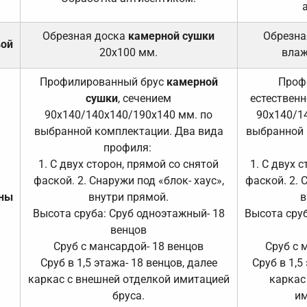
Обрезная доска
камерной сушки
Обрезна
вой
20х100 мм.
влаж
Профилированный брус
камерной
Проф
сушки
, сечением
естественн
90х140/140х140/190х140 мм. по
90х140/1
выбранной комплектации. Два вида
выбранной 
профиля:
1. С двух сторон, прямой со снятой
1. С двух 
фаской. 2. Снаружи под «блок- хаус»,
фаской. 2. 
ены
внутри прямой.
в
Высота сруба: Сруб одноэтажный- 18
Высота сруб
венцов
Сруб с мансардой- 18 венцов
Сруб с 
Сруб в 1,5 этажа- 18 венцов, далее
Сруб в 1,5
каркас с внешней отделкой имитацией
каркас
бруса.
им