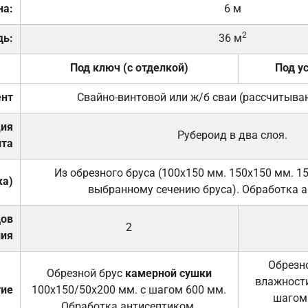
на:
6 м
2
дь:
36 м
Под ключ (с отделкой)
Под у
нт
Свайно-винтовой или ж/б сваи (рассчитыва
ция
Рубероид в два слоя.
та
Из обрезного бруса (100х150 мм. 150х150 мм. 1
ка)
выбранному сечению бруса). Обработка а
дов
2
ния
Обрезно
Обрезной брус
камерной сушки
влажности
тие
100х150/50х200 мм. с шагом 600 мм.
шагом
Обработка антисептиком.