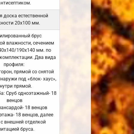
антисептиком.
я доска естественной
ности 20х100 мм.
илированный брус
ой влажности, сечением
40х140/190х140 мм. по
комплектации. Два вида
профиля:
сторон, прямой со снятой
Снаружи под «блок- хаус»,
нутри прямой.
а: Сруб одноэтажный- 18
венцов
мансардой- 18 венцов
 этажа- 18 венцов, далее
 с внешней отделкой
итацией бруса.