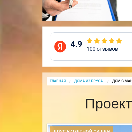
4.9
100
отзывов
ГЛАВНАЯ
ДОМА ИЗ БРУСА
CURRENT:
ДОМ С МА
Проект
БРУС КАМЕРНОЙ СУШКИ