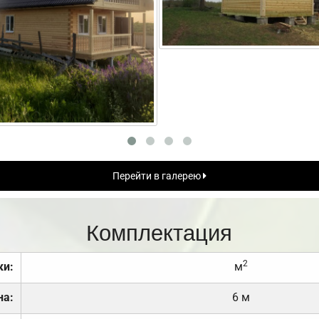
Перейти в галерею
Комплектация
2
ки:
м
на:
6 м