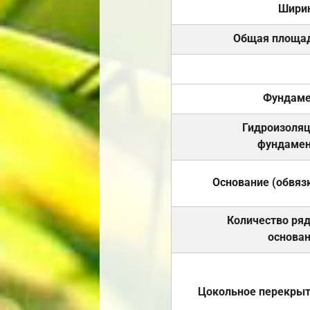
Шири
Общая площа
Фундаме
Гидроизоля
фундамен
Основание (обвяз
Количество ря
основа
Цокольное перекры