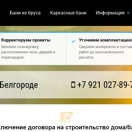
а
Бани из бруса
Каркасные бани
Информация
Корректируем проекты
Уточняем комплектацию
Меняем планировку,
Сверяем материалы и состав
расположение окон, дверей и
работ до окончательного
перегородок.
расчёта.
 Белгороде
+7 921 027-89-