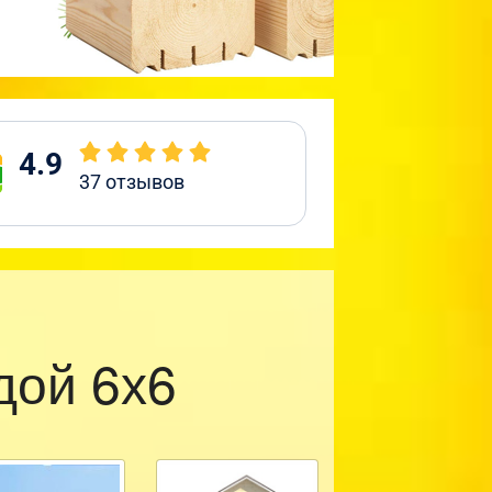
4.9
37
отзывов
дой 6х6