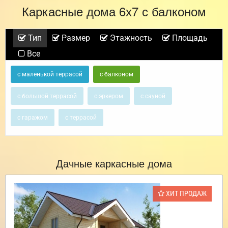
Каркасные дома 6х7 с балконом
Тип
Размер
Этажность
Площадь
Все
с маленькой террасой
с балконом
с большой террасой
с эркером
с сауной
с гаражом
с террасой
Дачные каркасные дома
ХИТ ПРОДАЖ