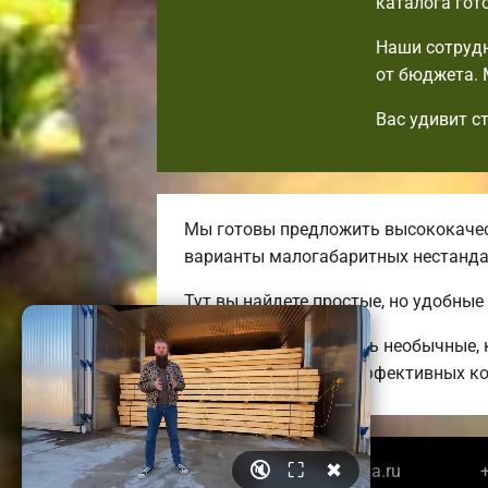
каталога гот
Наши сотрудн
от бюджета. 
Вас удивит с
Мы готовы предложить высококачес
варианты малогабаритных нестанд
Тут вы найдете простые, но удобные
Мы можем предложить необычные, к
до огромных энергоэффективных ко
🔇
⛶
✖
© 2026 belgorodbrusdoma.ru
+