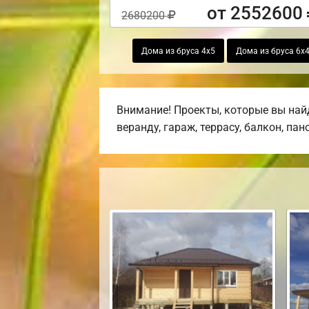
от 2552600
2680200
Дома из бруса 4х5
Дома из бруса 6х
Внимание! Проекты, которые вы най
веранду, гараж, террасу, балкон, па