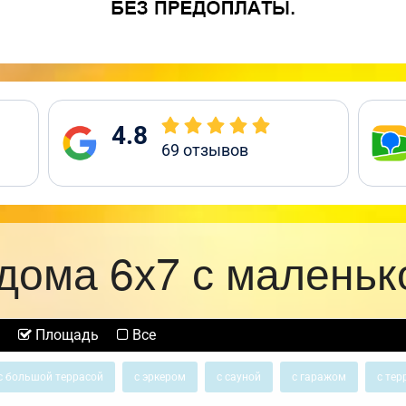
4.8
69
отзывов
дома 6х7 с маленьк
Площадь
Все
с большой террасой
с эркером
с сауной
с гаражом
с тер