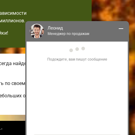
зависимости
 миллионов.
Леонид
йки!
Менеджер по продажам
Здравствуйте! Я могу 
проконсультировать Вас по нашим 
акциям и проектам.
егда найдете зимние и летние
Только что
ь по своему вкусу.
небольших одноэтажных и недорогих
т"
Информация