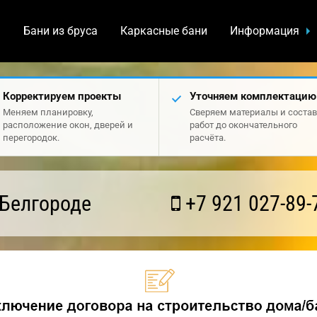
а
Бани из бруса
Каркасные бани
Информация
Корректируем проекты
Уточняем комплектацию
Меняем планировку,
Сверяем материалы и состав
расположение окон, дверей и
работ до окончательного
перегородок.
расчёта.
 Белгороде
+7 921 027-89-