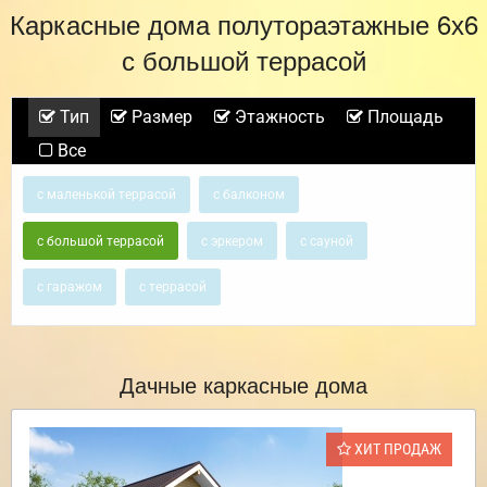
Каркасные дома полутораэтажные 6х6
с большой террасой
Тип
Размер
Этажность
Площадь
Все
с маленькой террасой
с балконом
с большой террасой
с эркером
с сауной
с гаражом
с террасой
Дачные каркасные дома
ХИТ ПРОДАЖ