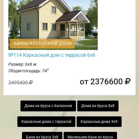
КАРКАС ИЗ СТРОГАНОЙ ДОСКИ
№114 Каркасный дом с террасой 6х6
Размер: 6х6 м
2
Общая площадь: 74
от 2376600
2495400
Дома из бруса с балконом
Дома из бруса 8х8
Каркасные дома с террасой
Каркасные дома 9х9
Бани из бруса 5х8
Маленькие бани из бруса