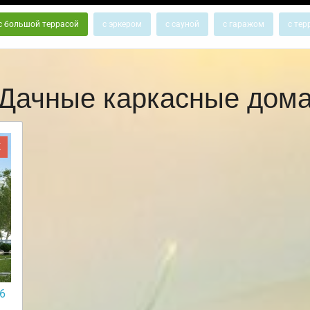
с большой террасой
с эркером
с сауной
с гаражом
с тер
Дачные каркасные дом
Ж
6