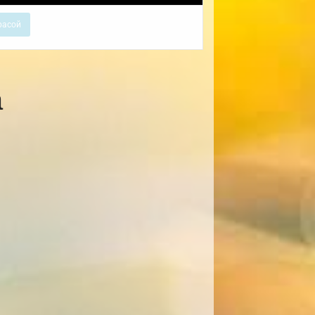
расой
а