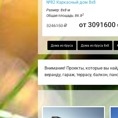
№82 Каркасный дом 8х8
Размер: 8х8 м
2
Общая площадь: 86.8
от 3091600
3246150
Дома из бруса
Дома из бруса 8х8
Внимание! Проекты, которые вы най
веранду, гараж, террасу, балкон, па