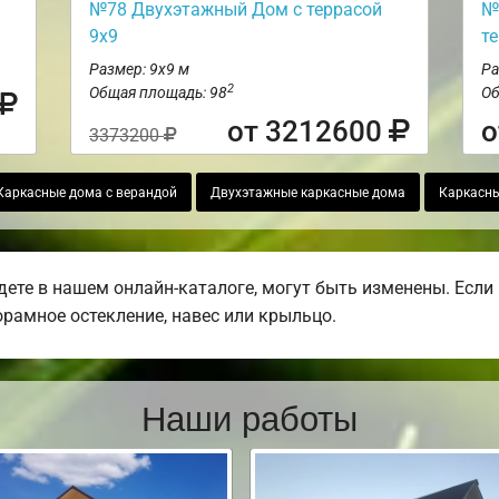
№78 Двухэтажный Дом с террасой
№
9х9
т
Размер: 9х9 м
Ра
2
Общая площадь: 98
Об
от 3212600
о
3373200
Каркасные дома с верандой
Двухэтажные каркасные дома
Каркасны
дете в нашем онлайн-каталоге, могут быть изменены. Есл
норамное остекление, навес или крыльцо.
Наши работы