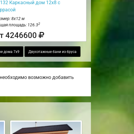
132 Каркасный дом 12х8 с
еррасой
змер: 8х12 м
2
щая площадь: 126.3
т 4246600
е дома 7х9
Двухэтажные бани из бруса
и необходимо возможно добавить