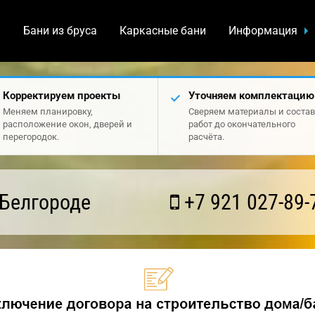
а
Бани из бруса
Каркасные бани
Информация
Корректируем проекты
Уточняем комплектацию
Меняем планировку,
Сверяем материалы и состав
расположение окон, дверей и
работ до окончательного
перегородок.
расчёта.
 Белгороде
+7 921 027-89-