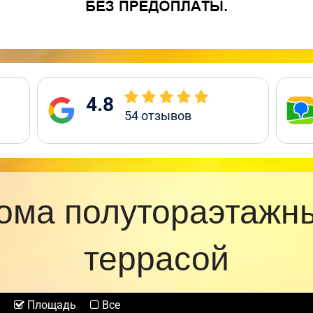
4.8
54
отзывов
ома полутораэтажн
террасой
Площадь
Все