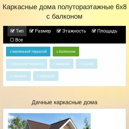
Каркасные дома полутораэтажные 6х8
с балконом
Тип
Размер
Этажность
Площадь
Все
с маленькой террасой
с балконом
с большой террасой
с эркером
с сауной
с гаражом
с террасой
Дачные каркасные дома