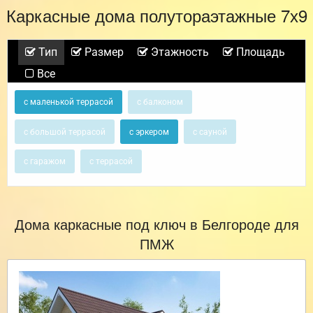
Каркасные дома полутораэтажные 7х9
Тип
Размер
Этажность
Площадь
Все
с маленькой террасой
с балконом
с большой террасой
с эркером
с сауной
с гаражом
с террасой
Дома каркасные под ключ в Белгороде для
ПМЖ