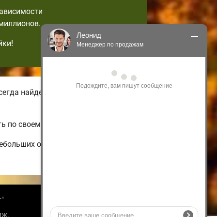
зависимости
 миллионов.
Леонид
йки!
Менеджер по продажам
Здравствуйте! Я могу 
проконсультировать Вас по нашим 
акциям и проектам.
егда найдете зимние и летние
Только что
ь по своему вкусу.
небольших одноэтажных и недорогих
т"
Информация
мж.