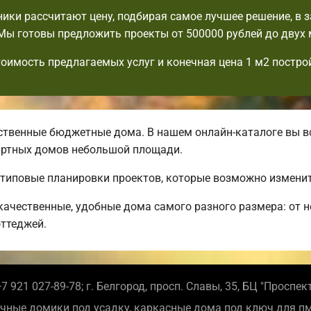
ики рассчитают цену, подбирая самое лучшее решение, в 
Мы готовы предложить проекты от 500000 рублей до двух
тоимость предлагаемых услуг и конечная цена 1 м2 постро
твенные бюджетные дома. В нашем онлайн-каталоге вы вс
артных домов небольшой площади.
 типовые планировки проектов, которые возможно изменит
ачественные, удобные дома самого разного размера: от 
ттеджей.
7 921 027-89-78; г. Белгород, просп. Славы, 35, БЦ "Проспек
чные домики под усадку, каркасные дома под ключ для п