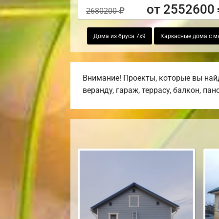
от 2552600
2680200
Дома из бруса 7х9
Каркасные дома с м
Внимание! Проекты, которые вы най
веранду, гараж, террасу, балкон, па