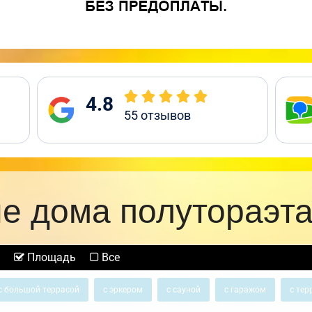
4.8
55
отзывов
е дома полутораэт
Площадь
Все
с большой террасой
с эркером
с сауной
с гаражом
с тер