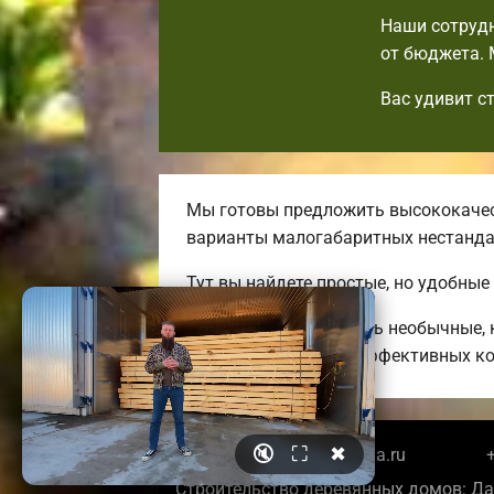
Наши сотрудн
от бюджета. 
Вас удивит с
Мы готовы предложить высококачес
варианты малогабаритных нестанд
Тут вы найдете простые, но удобные
Мы можем предложить необычные, к
до огромных энергоэффективных ко
🔇
⛶
✖
© 2026 belgorodbrusdoma.ru
+
Строительство деревянных домов: Да