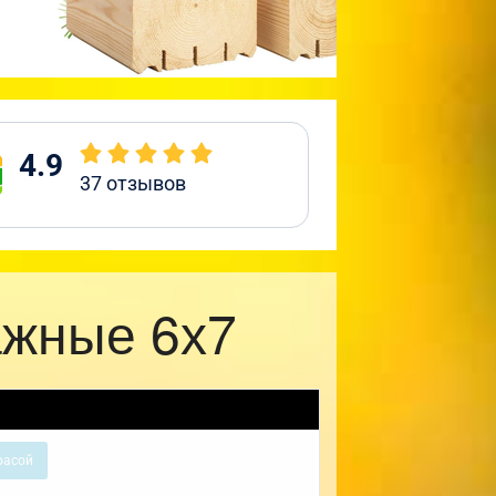
4.9
37
отзывов
ажные 6х7
расой