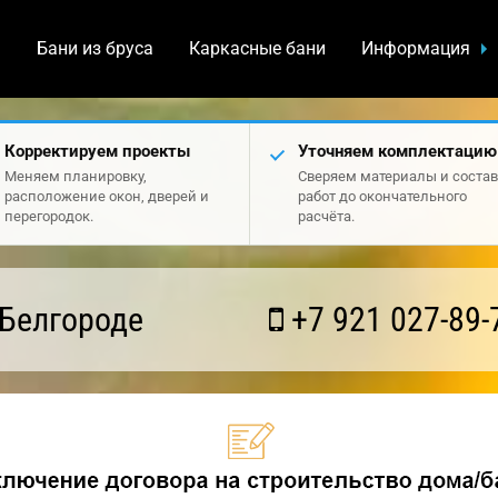
а
Бани из бруса
Каркасные бани
Информация
Корректируем проекты
Уточняем комплектацию
Меняем планировку,
Сверяем материалы и состав
расположение окон, дверей и
работ до окончательного
перегородок.
расчёта.
 Белгороде
+7 921 027-89-