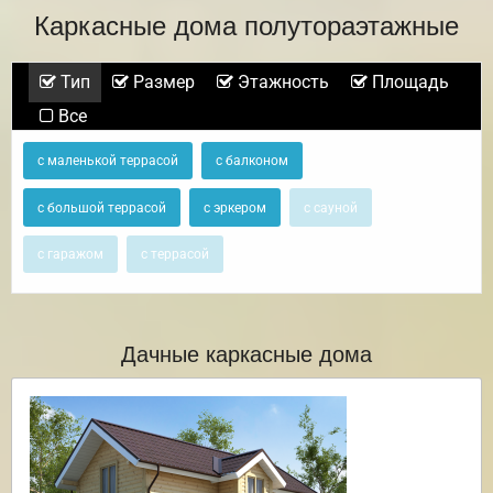
Каркасные дома полутораэтажные
Тип
Размер
Этажность
Площадь
Все
с маленькой террасой
с балконом
с большой террасой
с эркером
с сауной
с гаражом
с террасой
Дачные каркасные дома