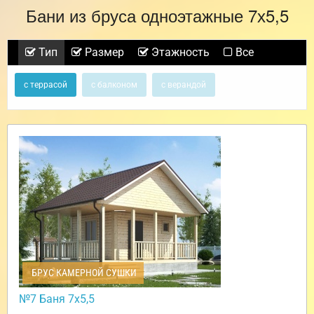
Бани из бруса одноэтажные 7х5,5
Тип
Размер
Этажность
Все
с террасой
с балконом
с верандой
БРУС КАМЕРНОЙ СУШКИ
№7 Баня 7х5,5