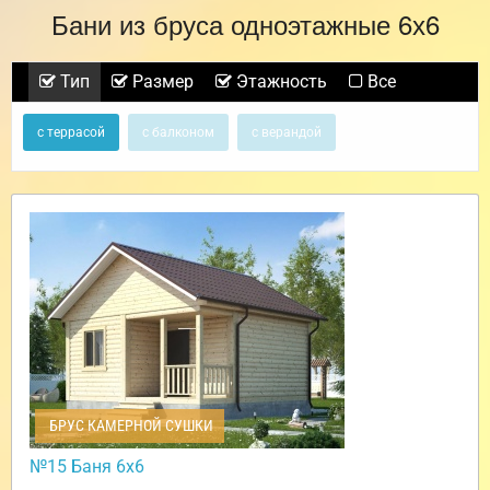
Бани из бруса одноэтажные 6х6
Тип
Размер
Этажность
Все
с террасой
с балконом
с верандой
БРУС КАМЕРНОЙ СУШКИ
№15 Баня 6х6