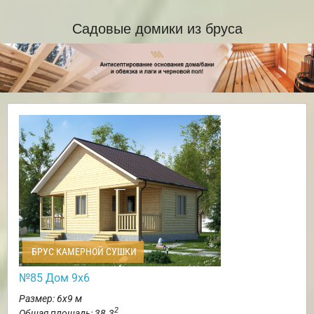
Садовые домики из бруса
БРУС КАМЕРНОЙ СУШКИ
№85 Дом 9х6
Размер: 6х9 м
2
Общая площадь: 38.3