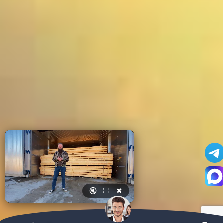
🔇
⛶
✖