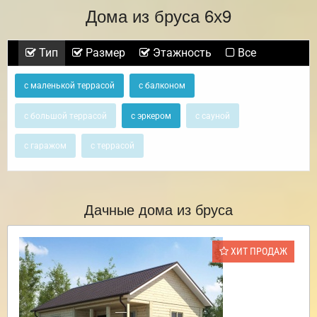
Дома из бруса 6х9
Тип
Размер
Этажность
Все
с маленькой террасой
с балконом
с большой террасой
с эркером
с сауной
с гаражом
с террасой
Дачные дома из бруса
ХИТ ПРОДАЖ