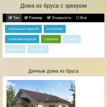
Дома из бруса с эркером
Тип
Размер
Этажность
Все
с маленькой террасой
с балконом
с большой террасой
с эркером
с сауной
с гаражом
с террасой
Дачные дома из бруса