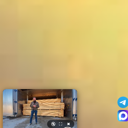
🔇
⛶
✖