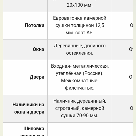
20х100 мм.
Евровагонка камерной
Потолки
сушки толщиной 12,5
От
мм. сорт АВ.
Деревянные, двойного
Окна
От
остекления.
Входная- металлическая,
утеплённая (Россия).
Двери
От
Межкомнатные-
филёнчатые.
Наличник деревянный,
Наличники на
строганый, камерной
От
окна и двери
сушки 70-90 мм.
Шиповка
оконных и