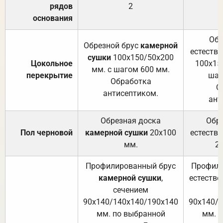
рядов
2
основания
Обр
Обрезной брус
камерной
естеств
сушки
100х150/50х200
Цокольное
100х15
мм. с шагом 600 мм.
перекрытие
шаг
Обработка
О
антисептиком.
ант
Обрезная доска
Обр
Пол черновой
камерной сушки
20х100
естеств
мм.
2
Профилированный брус
Профили
камерной сушки
,
естестве
сечением
с
90х140/140х140/190х140
90х140/
мм. по выбранной
мм. 