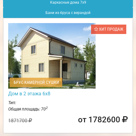
Каркасные дома 7х9
Бани из бруса с верандой
ХИТ ПРОДАЖ
БРУС КАМЕРНОЙ СУШКИ
Дом в 2 этажа 6х8
Тип:
2
Общая площадь: 70
от 1782600
1871700