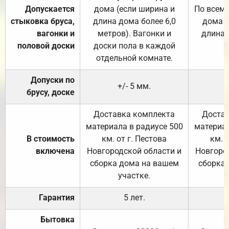
Допускается
дома (если ширина и
По всему
стыковка бруса,
длина дома более 6,0
дома (
вагонки и
метров). Вагонки и
длина 
половой доски
доски пола в каждой
отдельной комнате.
Допуски по
+/- 5 мм.
брусу, доске
Доставка комплекта
Достав
материала в радиусе 500
материал
В стоимость
км. от г. Пестова
км. 
включена
Новгородской области и
Новгоро
сборка дома на вашем
сборка
участке.
Гарантия
5 лет.
Бытовка