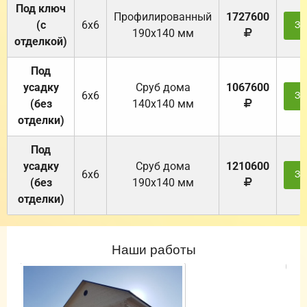
Под ключ
Профилированный
1727600
(с
6х6
За
190х140 мм
отделкой)
Под
усадку
Cруб дома
1067600
6х6
За
(без
140х140 мм
отделки)
Под
усадку
Cруб дома
1210600
6х6
За
(без
190х140 мм
отделки)
Наши работы