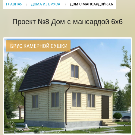
ГЛАВНАЯ
ДОМА ИЗ БРУСА
CURRENT:
ДОМ С МАНСАРДОЙ 6Х6
Проект №8 Дом с мансардой 6х6
БРУС КАМЕРНОЙ СУШКИ