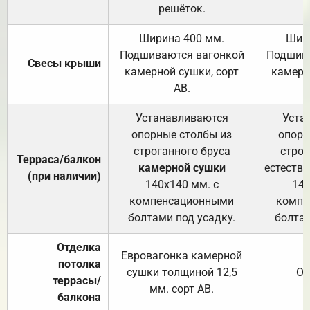
решёток.
Ширина 400 мм.
Шир
Подшиваются вагонкой
Подшива
Свесы крыши
камерной сушки, сорт
камерн
АВ.
Устанавливаются
Уста
опорные столбы из
опорн
строганного бруса
строг
Терраса/балкон
камерной сушки
естеств
(при наличии)
140х140 мм. с
140
компенсационными
компе
болтами под усадку.
болтам
Отделка
Евровагонка камерной
потолка
сушки толщиной 12,5
От
террасы/
мм. сорт АВ.
балкона