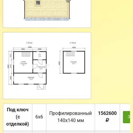
Под ключ
Профилированный
1562600
(с
6х6
За
140х140 мм
отделкой)