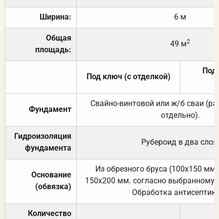
Ширина:
6 м
Общая
2
49 м
площадь:
Под 
Под ключ (с отделкой)
Свайно-винтовой или ж/б сваи (р
Фундамент
отдельно).
Гидроизоляция
Рубероид в два слоя
фундамента
Из обрезного бруса (100х150 мм.
Основание
150х200 мм. согласно выбранному с
(обвязка)
Обработка антисептик
Количество