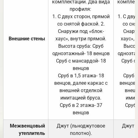
комплектации. Два вида
комплек
профиля:
п
1. С двух сторон, прямой
1. С дву
со снятой фаской. 2.
со сня
Снаружи под «блок-
Снару
Внешние стены
хаус», внутри прямой.
хаус», 
Высота сруба: Сруб
Высот
одноэтажный- 18 венцов
одноэта
Сруб с мансардой- 18
Сруб с
венцов
Сруб в 1,5 этажа- 18
Сруб в
венцов, далее каркас с
венцов,
внешней отделкой
внеш
имитацией бруса.
имит
Сруб в 2 этажа- 37
Сруб 
венцов
Межвенцовый
Джут (льноджутовое
Джут 
утеплитель
полотно).
п