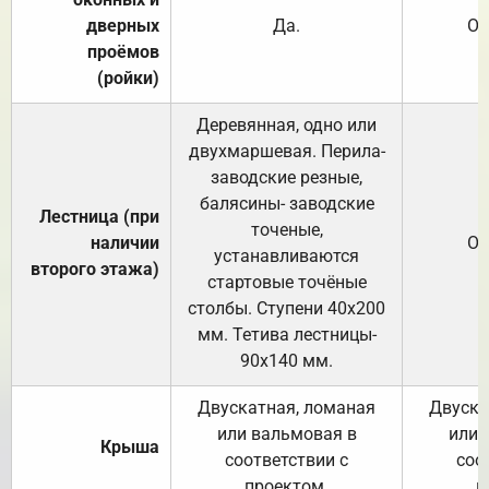
дверных
Да.
От
проёмов
(ройки)
Деревянная, одно или
двухмаршевая. Перила-
заводские резные,
балясины- заводские
Лестница (при
точеные,
наличии
От
устанавливаются
второго этажа)
стартовые точёные
столбы. Ступени 40х200
мм. Тетива лестницы-
90х140 мм.
Двускатная, ломаная
Двуска
или вальмовая в
или 
Крыша
соответствии с
соо
проектом.
п