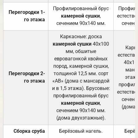
Профилированный брус
Профили
Перегородки 1-
камерной сушки
,
естестве
го этажа
сечением 90х140 мм.
сечени
Каркасные: доска
камерной сушки
40х100
Карк
мм, обшитые
естеств
евровагонкой хвойных
40х10
пород, камерной сушки,
манса
Перегородки 2-
толщиной 12,5 мм. сорт
этажа
го этажа
«АВ» (дома с мансардой
профили
и в 1,5 этажа). Брусовые:
естестве
профилированный брус
сечени
камерной сушки
,
(дома 
сечением 90х140 мм.
(дома двухэтажные).
Сборка сруба
Берёзовый нагель.
Берёз