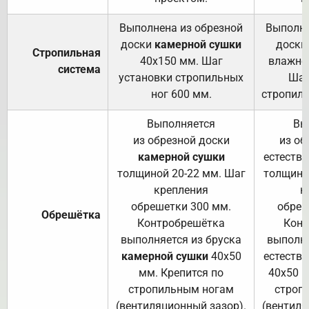
Выполнена из обрезной
Выполне
доски
камерной сушки
доски
Стропильная
40х150 мм. Шаг
влажно
система
установки стропильных
Шаг
ног 600 мм.
стропиль
Выполняется
Вы
из обрезной доски
из об
камерной сушки
естеств
толщиной 20-22 мм. Шаг
толщино
крепления
к
обрешетки 300 мм.
обреш
Обрешётка
Контробрешётка
Конт
выполняется из бруска
выполня
камерной сушки
40х50
естеств
мм. Крепится по
40х50 м
стропильным ногам
строп
(вентиляционный зазор).
(вентиля