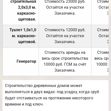
строительная
Стоимость 23000 руб.
Стоимо
2,0х3,0 м.
Остаётся на участке
Остаёт
каркасно-
Заказчика.
З
щитовая.
Туалет 1,0х1,0
Стоимость 12000 руб.
Стоимо
м. каркасно-
Остаётся на участке
Остаёт
щитовой.
Заказчика.
З
Стоимость аренды на
Стоимо
весь срок строительства
весь сро
Генератор
10000 руб. ГСМ за счёт
10000 р
Заказчика.
З
Строительство деревянных домов может
выполняться в двух видах: под усадку, когда сруб
будет отстаиваться на протяжении некоторого
времени и под ключ.