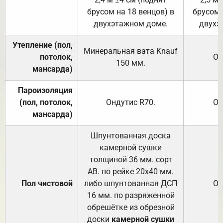
брусом на 18 венцов) в
брусом 
двухэтажном доме.
двухэ
Утепление (пол,
Минеральная вата
Knauf
потолок,
От
150
мм.
мансарда)
Пароизоляция
(пол, потолок,
Ондутис
R70
.
От
мансарда)
Шпунтованная доска
камерной сушки
толщиной 36 мм. сорт
АВ. по рейке 20х40 мм.
Пол чистовой
либо шпунтованная ДСП
От
16 мм. по разряженной
обрешётке из обрезной
доски
камерной сушки