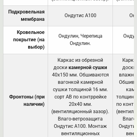
Подкровельная
Ондутис А100
Он
мембрана
Кровельное
Ондулин, Черепица
Ондул
покрытие (на
Ондулин.
выбор)
Каркас из обрезной
Карка
доски
камерной сушки
доски
40х150 мм. Обшиваются
влажно
вагонкой камерной
Обшива
сушки толщиной 16 мм.
каме
Фронтоны (при
сорт АВ по контррейке
толщиной
наличии)
20х40 мм.
по контр
(вентиляционный зазор).
(вентиля
Влаго-ветрозащита
Влаго
Ондутис А100. Монтаж
Ондути
вентиляционных
вент