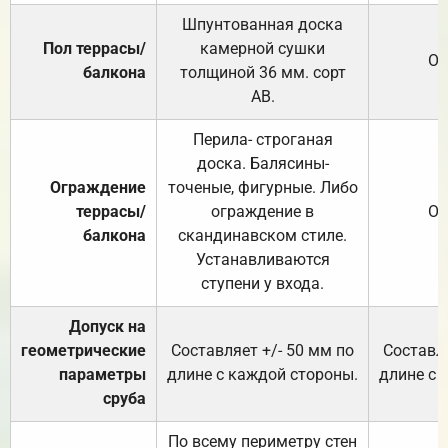
Шпунтованная доска
Пол террасы/
камерной сушки
От
балкона
толщиной 36 мм. сорт
АВ.
Перила- строганая
доска. Балясины-
Ограждение
точеные, фигурные. Либо
террасы/
ограждение в
От
балкона
скандинавском стиле.
Устанавливаются
ступени у входа.
Допуск на
геометрические
Составляет +/- 50 мм по
Составля
параметры
длине с каждой стороны.
длине с 
сруба
По всему периметру стен