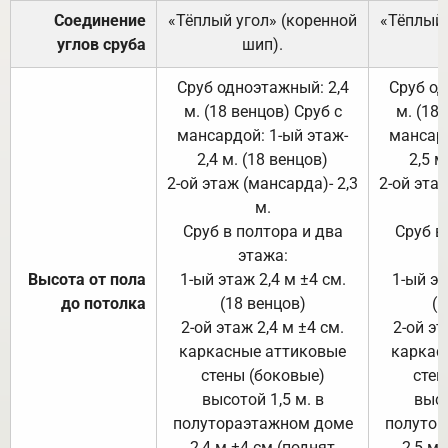
Соединение
«Тёплый угол» (коренной
«Тёплый 
углов сруба
шип).
Сруб одноэтажный: 2,4
Сруб од
м. (18 венцов) Сруб с
м. (18
мансардой: 1-ый этаж-
мансард
2,4 м. (18 венцов)
2,5 м
2-ой этаж (мансарда)- 2,3
2-ой этаж
м.
Сруб в полтора и два
Сруб в
этажа:
Высота от пола
1-ый этаж 2,4 м ±4 см.
1-ый эт
до потолка
(18 венцов)
(1
2-ой этаж 2,4 м ±4 см.
2-ой эт
каркасные аттиковые
каркас
стены (боковые)
стен
высотой 1,5 м. в
высо
полутораэтажном доме
полутор
2,4 м ±4 см (поднят
2,5 м 