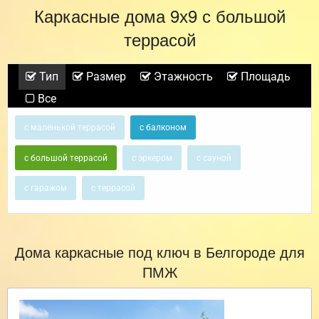
Каркасные дома 9х9 с большой
террасой
Тип
Размер
Этажность
Площадь
Все
с маленькой террасой
с балконом
с большой террасой
с эркером
с сауной
с гаражом
с террасой
Дома каркасные под ключ в Белгороде для
ПМЖ