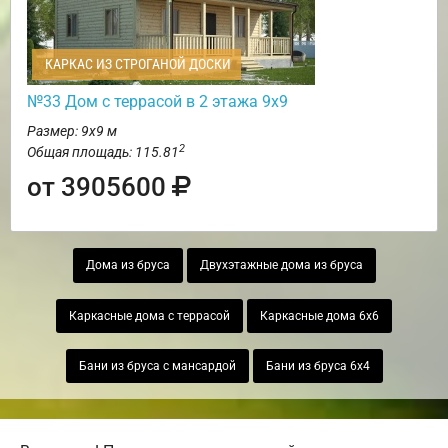
КАРКАС ИЗ СТРОГАНОЙ ДОСКИ
№33 Дом с террасой в 2 этажа 9х9
Размер: 9х9 м
2
Общая площадь: 115.81
от 3905600
Дома из бруса
Двухэтажные дома из бруса
Каркасные дома с террасой
Каркасные дома 6х6
Бани из бруса с мансардой
Бани из бруса 6х4