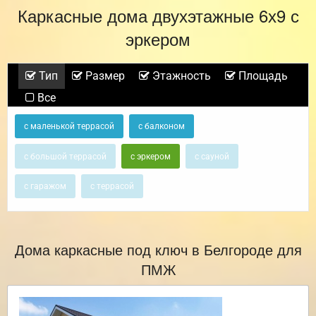
Каркасные дома двухэтажные 6х9 с
эркером
Тип
Размер
Этажность
Площадь
Все
с маленькой террасой
с балконом
с большой террасой
с эркером
с сауной
с гаражом
с террасой
Дома каркасные под ключ в Белгороде для
ПМЖ