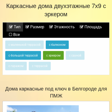
Каркасные дома двухэтажные 7х9 с
эркером
Тип
Размер
Этажность
Площадь
Все
с маленькой террасой
с балконом
с большой террасой
с эркером
с сауной
с гаражом
с террасой
Дома каркасные под ключ в Белгороде для
ПМЖ