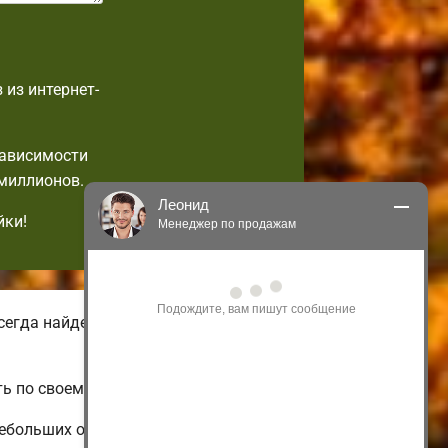
 из интернет-
зависимости
 миллионов.
Леонид
йки!
Менеджер по продажам
Здравствуйте! Я могу 
проконсультировать Вас по нашим 
акциям и проектам.
егда найдете зимние и летние
Только что
ь по своему вкусу.
небольших одноэтажных и недорогих