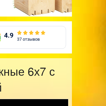
4.9
37
отзывов
жные 6х7 с
й