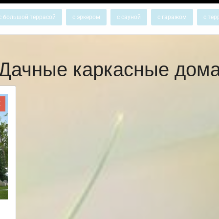
с большой террасой
с эркером
с сауной
с гаражом
с тер
Дачные каркасные дом
Ж