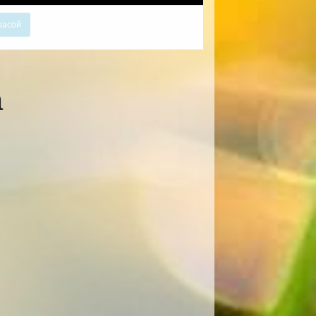
расой
а