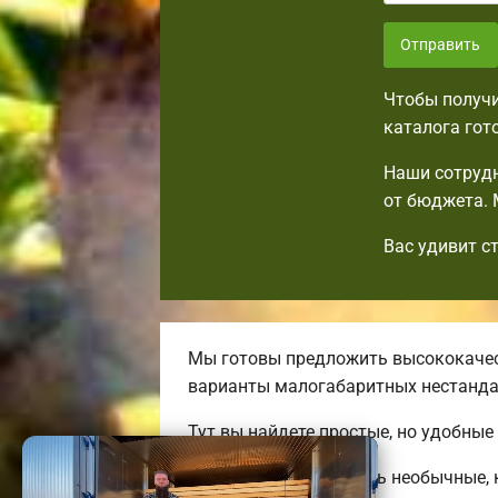
Отправить
Чтобы получи
каталога гот
Наши сотрудн
от бюджета. 
Вас удивит с
Мы готовы предложить высококачес
варианты малогабаритных нестанд
Тут вы найдете простые, но удобные
Мы можем предложить необычные, к