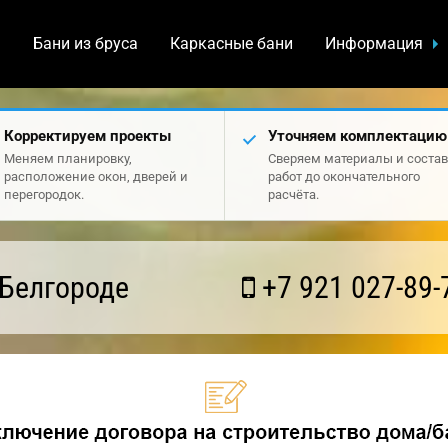
а
Бани из бруса
Каркасные бани
Информация
Корректируем проекты
Уточняем комплектацию
Меняем планировку,
Сверяем материалы и состав
расположение окон, дверей и
работ до окончательного
перегородок.
расчёта.
 Белгороде
+7 921 027-89-